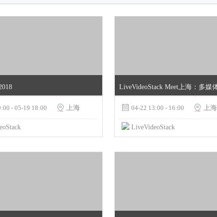
2018
:00 - 05-19 18:00

上海

04-22 13:00 - 16:00

上海
eoStack
LiveVideoStack