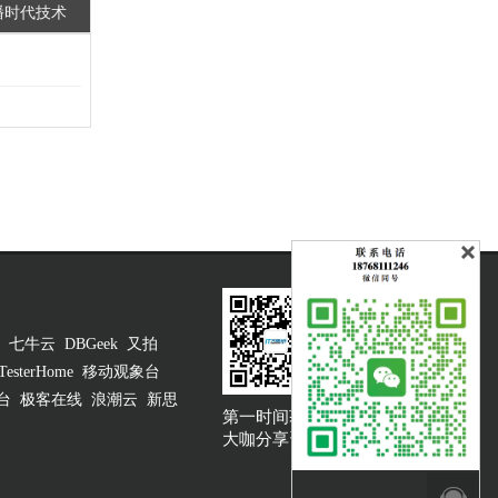
后直播时代技术
七牛云
DBGeek
又拍
TesterHome
移动观象台
台
极客在线
浪潮云
新思
第一时间获取
大咖说吐槽客服
大咖分享资讯