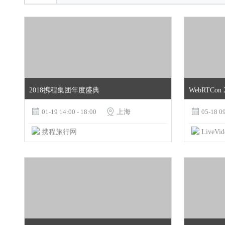
2018携程集团年度盛典
WebRTCon 

01-19 14:00 - 18:00

上海

05-18 09
携程旅行网
LiveVid