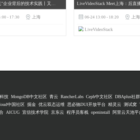
揭秘“二次元”企业背后的技术实践丨又拍云 Open Talk NO.34
LiveVideoStack Meet上海：
:00 - 17:30

上海

06-24 13:00 - 18:20

上海
LiveVideoStack
科技
MongoDB中文社区
青云
RancherLabs
Ceph中文社区
DBAplus社群
 Cloud中国社区
掘金
优云双态运维
思必驰DUI开放平台
精灵云
测试窝
合
AICUG
宜信技术学院
京东云
程序员客栈
openinstall
阿里云天池平