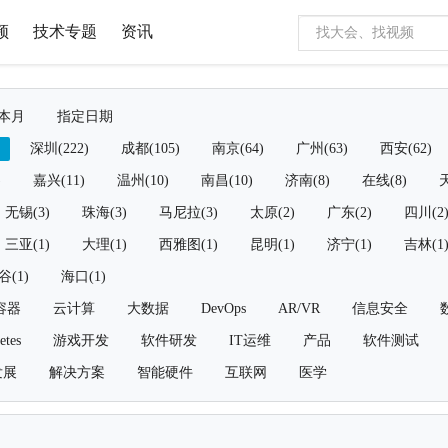
频
技术专题
资讯
本月
指定日期
深圳(222)
成都(105)
南京(64)
广州(63)
西安(62)
)
嘉兴(11)
温州(10)
南昌(10)
济南(8)
在线(8)
天
无锡(3)
珠海(3)
马尼拉(3)
太原(2)
广东(2)
四川(2
三亚(1)
大理(1)
西雅图(1)
昆明(1)
济宁(1)
吉林(1
谷(1)
海口(1)
容器
云计算
大数据
DevOps
AR/VR
信息安全
etes
游戏开发
软件研发
IT运维
产品
软件测试
发展
解决方案
智能硬件
互联网
医学