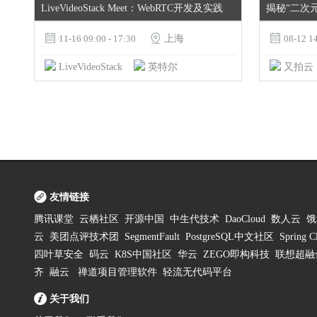
LiveVideoStack Meet：WebRTC开发及实践

11-16 09:00 - 17:30

上海

08-12 14
LiveVideoStack
英特尔
又拍云
友情链接
腾讯课堂
云栖社区
开源中国
中生代技术
DaoCloud
数人云
饿
云
美团点评技术团
SegmentFault
PostgreSQL中文社区
Spring
四叶草安全
码云
K8S中国社区
华云
ZEGO即构科技
联想超融
齐
融云
禅道项目管理软件
轻流无代码平台
关于我们