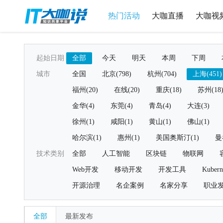
热门活动
大咖直播
大咖视
起始日期
全部
今天
明天
本周
下周
城市
全国
北京(798)
杭州(704)
上海(451)
福州(20)
在线(20)
重庆(18)
苏州(18
金华(4)
东莞(4)
青岛(4)
大连(3)
徐州(1)
咸阳(1)
黄山(1)
佛山(1)
哈尔滨(1)
惠州(1)
美国奥斯汀(1)
曼
技术类别
全部
人工智能
区块链
物联网
Web开发
移动开发
开发工具
Kubern
开源治理
名企案例
名家分享
职业
全部
最新发布