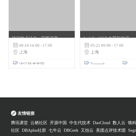
沪江技术沙龙 - 不断演变的架构实践
ArchCon2017 中国架构师大会 | 系统架构的迭代与创新

09-24 14:00 - 17:00

05-21 09:00 - 17:00

上海

上海
沪江技术学院
Topgeek
汇智TEK
友情链接
腾讯课堂
云栖社区
开源中国
中生代技术
DaoCloud
数人云
饿
社区
DBAplus社群
七牛云
DBGeek
又拍云
美团点评技术团
Segm