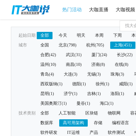
热门活动
大咖直播
大咖视频
起始日期
全部
今天
明天
本周
下周
本
城市
全国
北京(798)
杭州(705)
上海(451)
合肥(42)
武汉(31)
厦门(24)
长沙(22)
温州(10)
南昌(10)
济南(8)
在线(8)
青岛(4)
大连(3)
无锡(3)
珠海(3)
西双版纳(1)
德阳(1)
徐州(1)
咸阳(1)
昆明(1)
济宁(1)
吉林(1)
洛阳(1)
美国奥斯汀(1)
曼谷(1)
海口(1)
技术类别
全部
人工智能
区块链
物联网
容
数据库
高可用架构
存储
编程语言
软件研发
IT运维
产品
软件测试