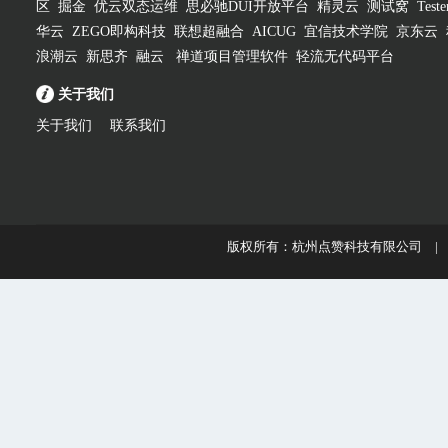
区
掘金
优云双态运维
思必驰DUI开放平台
精灵云
测试窝
Test
华云
ZEGO即构科技
联想超融合
AICUG
宜信技术学院
京东云
浪潮云
新思齐
融云
禅道项目管理软件
轻流无代码平台
关于我们
关于我们
联系我们
版权所有：杭州点赞科技有限公司 