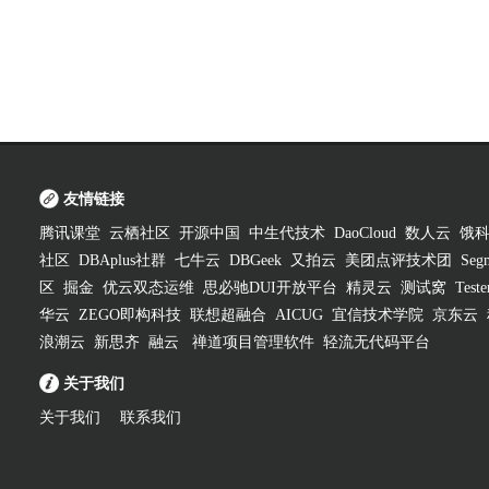
友情链接
腾讯课堂
云栖社区
开源中国
中生代技术
DaoCloud
数人云
饿
社区
DBAplus社群
七牛云
DBGeek
又拍云
美团点评技术团
Segm
区
掘金
优云双态运维
思必驰DUI开放平台
精灵云
测试窝
Test
华云
ZEGO即构科技
联想超融合
AICUG
宜信技术学院
京东云
浪潮云
新思齐
融云
禅道项目管理软件
轻流无代码平台
关于我们
关于我们
联系我们