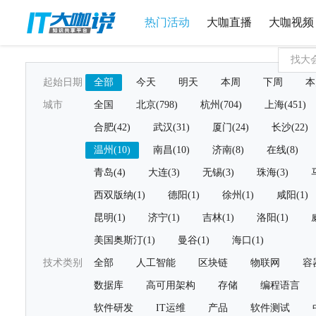
热门活动
大咖直播
大咖视频
起始日期
全部
今天
明天
本周
下周
本
城市
全国
北京(798)
杭州(704)
上海(451)
合肥(42)
武汉(31)
厦门(24)
长沙(22)
温州(10)
南昌(10)
济南(8)
在线(8)
青岛(4)
大连(3)
无锡(3)
珠海(3)
西双版纳(1)
德阳(1)
徐州(1)
咸阳(1)
昆明(1)
济宁(1)
吉林(1)
洛阳(1)
美国奥斯汀(1)
曼谷(1)
海口(1)
技术类别
全部
人工智能
区块链
物联网
容
数据库
高可用架构
存储
编程语言
软件研发
IT运维
产品
软件测试