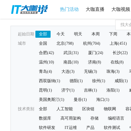
热门活动
大咖直播
大咖视频
起始日期
全部
今天
明天
本周
下周
本
城市
全国
北京(798)
杭州(704)
上海(451)
合肥(42)
武汉(31)
厦门(24)
长沙(22)
温州(10)
南昌(10)
济南(8)
在线(8)
青岛(4)
大连(3)
无锡(3)
珠海(3)
西双版纳(1)
德阳(1)
徐州(1)
咸阳(1)
昆明(1)
济宁(1)
吉林(1)
洛阳(1)
美国奥斯汀(1)
曼谷(1)
海口(1)
技术类别
全部
人工智能
区块链
物联网
容
数据库
高可用架构
存储
编程语言
软件研发
IT运维
产品
软件测试