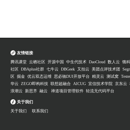
友情链接
腾讯课堂
云栖社区
开源中国
中生代技术
DaoCloud
数人云
饿
社区
DBAplus社群
七牛云
DBGeek
又拍云
美团点评技术团
Segm
区
掘金
优云双态运维
思必驰DUI开放平台
精灵云
测试窝
Test
华云
ZEGO即构科技
联想超融合
AICUG
宜信技术学院
京东云
浪潮云
新思齐
融云
禅道项目管理软件
轻流无代码平台
关于我们
关于我们
联系我们