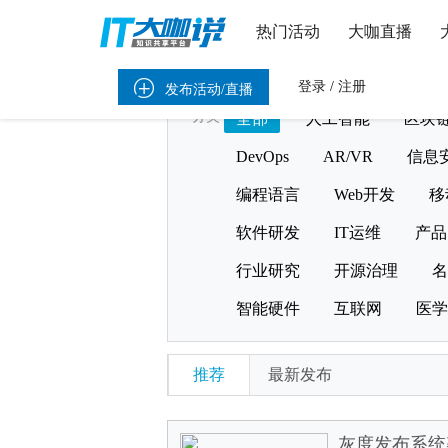
热门活动
大咖直播

登录
/
注册
发布活动/直播
分类
全部
人工智能
区块
DevOps
AR/VR
信息
编程语言
Web开发
移
软件研发
IT运维
产品
行业研究
开源治理
名
智能硬件
互联网
医学
推荐
最新发布
灰度发布系统