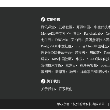
友情链接
腾讯课堂
云栖社区
开源中国
中生代技
MongoDB中文社区
青云
RancherLabs
C
七牛云
DBGeek
又拍云
美团点评技术团
PostgreSQL中文社区
Spring Cloud中国社区
思必驰DUI开放平台
精灵云
测试窝
Tes
码云
K8S中国社区
华云
ZEGO即构科技
宜信技术学院
京东云
程序员客栈
openin
浪潮云
新思齐
融云
禅道项目管理软件
关于我们
关于我们
联系我们
版权所有：杭州前途科技有限公司 