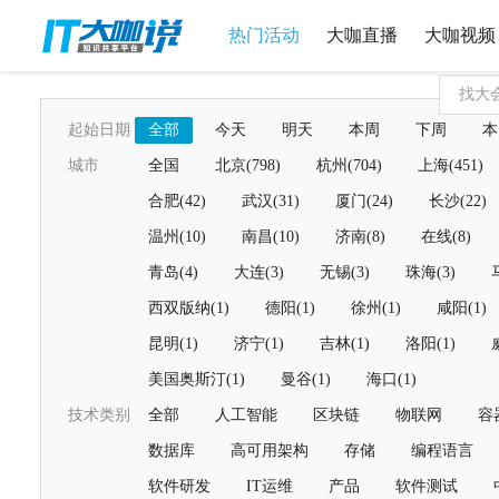
热门活动
大咖直播
大咖视频
起始日期
全部
今天
明天
本周
下周
本
城市
全国
北京(798)
杭州(704)
上海(451)
合肥(42)
武汉(31)
厦门(24)
长沙(22)
温州(10)
南昌(10)
济南(8)
在线(8)
青岛(4)
大连(3)
无锡(3)
珠海(3)
西双版纳(1)
德阳(1)
徐州(1)
咸阳(1)
昆明(1)
济宁(1)
吉林(1)
洛阳(1)
美国奥斯汀(1)
曼谷(1)
海口(1)
技术类别
全部
人工智能
区块链
物联网
容
数据库
高可用架构
存储
编程语言
软件研发
IT运维
产品
软件测试