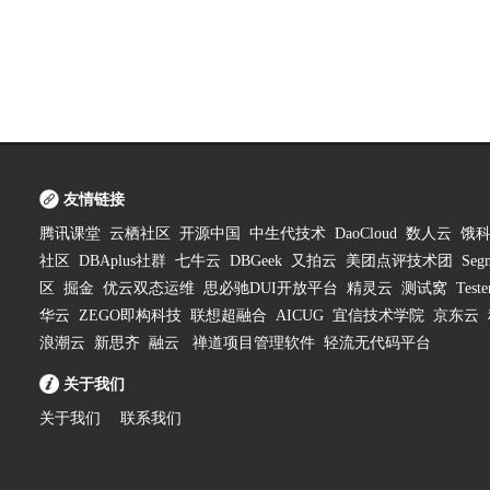
友情链接
腾讯课堂
云栖社区
开源中国
中生代技术
DaoCloud
数人云
饿
社区
DBAplus社群
七牛云
DBGeek
又拍云
美团点评技术团
Segm
区
掘金
优云双态运维
思必驰DUI开放平台
精灵云
测试窝
Test
华云
ZEGO即构科技
联想超融合
AICUG
宜信技术学院
京东云
浪潮云
新思齐
融云
禅道项目管理软件
轻流无代码平台
关于我们
关于我们
联系我们