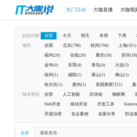
热门活动
大咖直播
大咖视
起始日期
全部
今天
明天
本周
下周
城市
全国
北京(798)
杭州(704)
上海(451)
福州(20)
在线(20)
重庆(18)
苏州(18
金华(4)
东莞(4)
青岛(4)
大连(3)
徐州(1)
咸阳(1)
黄山(1)
佛山(1)
哈尔滨(1)
惠州(1)
美国奥斯汀(1)
曼
技术类别
全部
人工智能
区块链
物联网
Web开发
移动开发
开发工具
Kubern
开源治理
名企案例
名家分享
职业
全部
最新发布