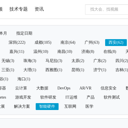
频
技术专题
资讯
本月
指定日期
深圳(222)
成都(105)
南京(64)
广州(63)
西安(62)
)
嘉兴(11)
温州(10)
南昌(10)
济南(8)
在线(8)
天
无锡(3)
珠海(3)
马尼拉(3)
太原(2)
广东(2)
四川(2
三亚(1)
大理(1)
西雅图(1)
昆明(1)
济宁(1)
吉林(1
谷(1)
海口(1)
容器
云计算
大数据
DevOps
AR/VR
信息安全
etes
游戏开发
软件研发
IT运维
产品
软件测试
发展
解决方案
智能硬件
互联网
医学