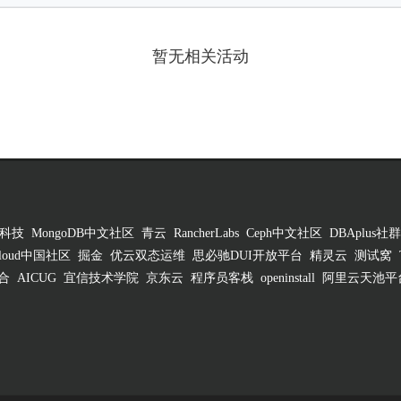
暂无相关活动
科技
MongoDB中文社区
青云
RancherLabs
Ceph中文社区
DBAplus社群
 Cloud中国社区
掘金
优云双态运维
思必驰DUI开放平台
精灵云
测试窝
合
AICUG
宜信技术学院
京东云
程序员客栈
openinstall
阿里云天池平