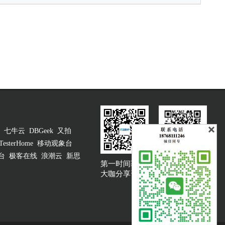
七牛云
DBGeek
又拍
TesterHome
移动观象台
台
极客在线
浪潮云
新思
第一时间获取
大咖说吐槽客服
大咖分享资讯