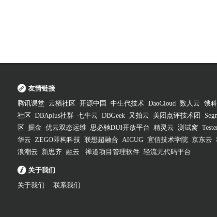
友情链接
腾讯课堂
云栖社区
开源中国
中生代技术
DaoCloud
数人云
饿
社区
DBAplus社群
七牛云
DBGeek
又拍云
美团点评技术团
Segm
区
掘金
优云双态运维
思必驰DUI开放平台
精灵云
测试窝
Test
华云
ZEGO即构科技
联想超融合
AICUG
宜信技术学院
京东云
浪潮云
新思齐
融云
禅道项目管理软件
轻流无代码平台
关于我们
关于我们
联系我们