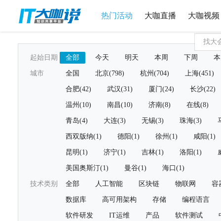
热门活动
大咖直播
大咖视频
起始日期
全部
今天
明天
本周
下周
本
城市
全国
北京(798)
杭州(704)
上海(451)
合肥(42)
武汉(31)
厦门(24)
长沙(22)
温州(10)
南昌(10)
济南(8)
在线(8)
青岛(4)
大连(3)
无锡(3)
珠海(3)
西双版纳(1)
德阳(1)
徐州(1)
咸阳(1)
昆明(1)
济宁(1)
吉林(1)
洛阳(1)
美国奥斯汀(1)
曼谷(1)
海口(1)
技术类别
全部
人工智能
区块链
物联网
容
数据库
高可用架构
存储
编程语言
软件研发
IT运维
产品
软件测试