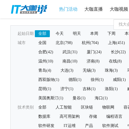
热门活动
大咖直播
大咖视频
起始日期
全部
今天
明天
本周
下周
本
城市
全国
北京(798)
杭州(704)
上海(451)
合肥(42)
武汉(31)
厦门(24)
长沙(22)
温州(10)
南昌(10)
济南(8)
在线(8)
青岛(4)
大连(3)
无锡(3)
珠海(3)
西双版纳(1)
德阳(1)
徐州(1)
咸阳(1)
昆明(1)
济宁(1)
吉林(1)
洛阳(1)
美国奥斯汀(1)
曼谷(1)
海口(1)
技术类别
全部
人工智能
区块链
物联网
容
数据库
高可用架构
存储
编程语言
软件研发
IT运维
产品
软件测试