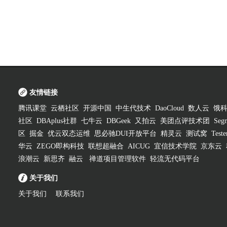
友情链接
腾讯课堂
云栖社区
开源中国
中生代技术
DaoCloud
数人云
饿
社区
DBAplus社群
七牛云
DBGeek
又拍云
美团点评技术团
Segm
区
掘金
优云双态运维
思必驰DUI开放平台
精灵云
测试窝
Test
华云
ZEGO即构科技
联想超融合
AICUG
宜信技术学院
京东云
浪潮云
新思齐
融云
禅道项目管理软件
轻流无代码平台
关于我们
关于我们
联系我们