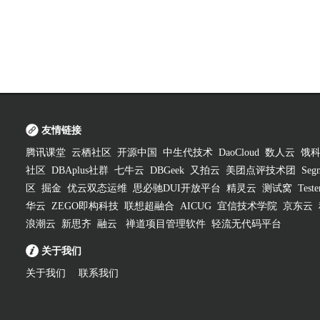
友情链接
腾讯课堂
云栖社区
开源中国
中生代技术
DaoCloud
数人云
饿
社区
DBAplus社群
七牛云
DBGeek
又拍云
美团点评技术团
Segm
区
掘金
优云双态运维
思必驰DUI开放平台
精灵云
测试窝
Test
华云
ZEGO即构科技
联想超融合
AICUG
宜信技术学院
京东云
浪潮云
新思齐
融云
禅道项目管理软件
轻流无代码平台
关于我们
关于我们
联系我们