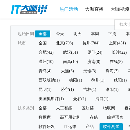
热门活动
大咖直播
大咖视频
起始日期
全部
今天
明天
本周
下周
本
城市
全国
北京(798)
杭州(704)
上海(451)
合肥(42)
武汉(31)
厦门(24)
长沙(22)
温州(10)
南昌(10)
济南(8)
在线(8)
青岛(4)
大连(3)
无锡(3)
珠海(3)
西双版纳(1)
德阳(1)
徐州(1)
咸阳(1)
昆明(1)
济宁(1)
吉林(1)
洛阳(1)
美国奥斯汀(1)
曼谷(1)
海口(1)
技术类别
全部
人工智能
区块链
物联网
容
数据库
高可用架构
存储
编程语言
软件研发
IT运维
产品
软件测试