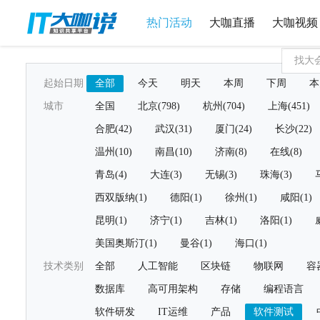
热门活动
大咖直播
大咖视频
起始日期
全部
今天
明天
本周
下周
本
城市
全国
北京(798)
杭州(704)
上海(451)
合肥(42)
武汉(31)
厦门(24)
长沙(22)
温州(10)
南昌(10)
济南(8)
在线(8)
青岛(4)
大连(3)
无锡(3)
珠海(3)
西双版纳(1)
德阳(1)
徐州(1)
咸阳(1)
昆明(1)
济宁(1)
吉林(1)
洛阳(1)
美国奥斯汀(1)
曼谷(1)
海口(1)
技术类别
全部
人工智能
区块链
物联网
容
数据库
高可用架构
存储
编程语言
软件研发
IT运维
产品
软件测试