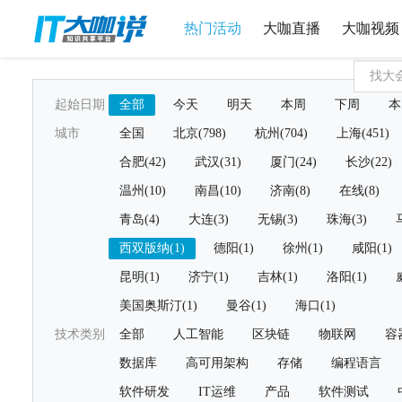
热门活动
大咖直播
大咖视频
起始日期
全部
今天
明天
本周
下周
本
城市
全国
北京(798)
杭州(704)
上海(451)
合肥(42)
武汉(31)
厦门(24)
长沙(22)
温州(10)
南昌(10)
济南(8)
在线(8)
青岛(4)
大连(3)
无锡(3)
珠海(3)
西双版纳(1)
德阳(1)
徐州(1)
咸阳(1)
昆明(1)
济宁(1)
吉林(1)
洛阳(1)
美国奥斯汀(1)
曼谷(1)
海口(1)
技术类别
全部
人工智能
区块链
物联网
容
数据库
高可用架构
存储
编程语言
软件研发
IT运维
产品
软件测试