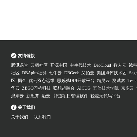
友情链接
腾讯课堂
云栖社区
开源中国
中生代技术
DaoCloud
数人云
饿
社区
DBAplus社群
七牛云
DBGeek
又拍云
美团点评技术团
Segm
区
掘金
优云双态运维
思必驰DUI开放平台
精灵云
测试窝
Test
华云
ZEGO即构科技
联想超融合
AICUG
宜信技术学院
京东云
浪潮云
新思齐
融云
禅道项目管理软件
轻流无代码平台
关于我们
关于我们
联系我们