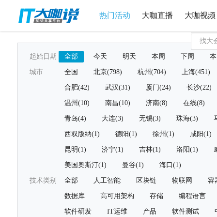
热门活动
大咖直播
大咖视频
起始日期
全部
今天
明天
本周
下周
本
城市
全国
北京(798)
杭州(704)
上海(451)
合肥(42)
武汉(31)
厦门(24)
长沙(22)
温州(10)
南昌(10)
济南(8)
在线(8)
青岛(4)
大连(3)
无锡(3)
珠海(3)
西双版纳(1)
德阳(1)
徐州(1)
咸阳(1)
昆明(1)
济宁(1)
吉林(1)
洛阳(1)
美国奥斯汀(1)
曼谷(1)
海口(1)
技术类别
全部
人工智能
区块链
物联网
容
数据库
高可用架构
存储
编程语言
软件研发
IT运维
产品
软件测试