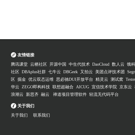
友情链接
腾讯课堂
云栖社区
开源中国
中生代技术
DaoCloud
数人云
饿
社区
DBAplus社群
七牛云
DBGeek
又拍云
美团点评技术团
Segm
区
掘金
优云双态运维
思必驰DUI开放平台
精灵云
测试窝
Test
华云
ZEGO即构科技
联想超融合
AICUG
宜信技术学院
京东云
浪潮云
新思齐
融云
禅道项目管理软件
轻流无代码平台
关于我们
关于我们
联系我们