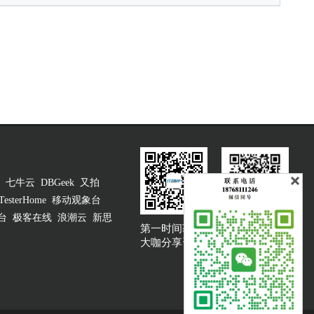
七牛云
DBGeek
又拍
TesterHome
移动观象台
台
极客在线
浪潮云
新思
第一时间获取
大咖说吐槽客服
大咖分享资讯