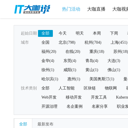
热门活动
大咖直播
大咖视
起始日期
全部
今天
明天
本周
下周
城市
全国
北京(798)
杭州(704)
上海(451)
福州(20)
在线(20)
重庆(18)
苏州(18
金华(4)
东莞(4)
青岛(4)
大连(3)
徐州(1)
咸阳(1)
黄山(1)
佛山(1)
哈尔滨(1)
惠州(1)
美国奥斯汀(1)
曼
技术类别
全部
人工智能
区块链
物联网
Web开发
移动开发
开发工具
Kubern
开源治理
名企案例
名家分享
职业
全部
最新发布