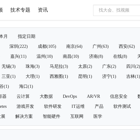
频
技术专题
资讯
本月
指定日期
深圳(222)
成都(105)
南京(64)
广州(63)
西安(62)
)
嘉兴(11)
温州(10)
南昌(10)
济南(8)
在线(8)
天
无锡(3)
珠海(3)
马尼拉(3)
太原(2)
广东(2)
四川(2
三亚(1)
大理(1)
西雅图(1)
昆明(1)
济宁(1)
吉林(1
谷(1)
海口(1)
容器
云计算
大数据
DevOps
AR/VR
信息安全
etes
游戏开发
软件研发
IT运维
产品
软件测试
发展
解决方案
智能硬件
互联网
医学