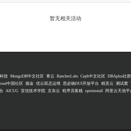
暂无相关活动
科技
MongoDB中文社区
青云
RancherLabs
Ceph中文社区
DBAplus社群
 Cloud中国社区
掘金
优云双态运维
思必驰DUI开放平台
精灵云
测试窝
合
AICUG
宜信技术学院
京东云
程序员客栈
openinstall
阿里云天池平