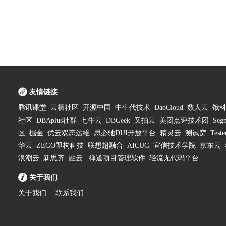
友情链接
腾讯课堂
云栖社区
开源中国
中生代技术
DaoCloud
数人云
饿
社区
DBAplus社群
七牛云
DBGeek
又拍云
美团点评技术团
Segm
区
掘金
优云双态运维
思必驰DUI开放平台
精灵云
测试窝
Test
华云
ZEGO即构科技
联想超融合
AICUG
宜信技术学院
京东云
浪潮云
新思齐
融云
禅道项目管理软件
轻流无代码平台
关于我们
关于我们
联系我们