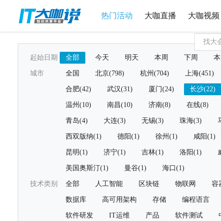
热门活动
大咖直播
大咖视频
起始日期
全部
今天
明天
本周
下周
本
城市
全国
北京(798)
杭州(704)
上海(451)
合肥(42)
武汉(31)
厦门(24)
长沙(22)
温州(10)
南昌(10)
济南(8)
在线(8)
青岛(4)
大连(3)
无锡(3)
珠海(3)
西双版纳(1)
德阳(1)
徐州(1)
咸阳(1)
昆明(1)
济宁(1)
吉林(1)
洛阳(1)
美国奥斯汀(1)
曼谷(1)
海口(1)
技术类别
全部
人工智能
区块链
物联网
容
数据库
高可用架构
存储
编程语言
软件研发
IT运维
产品
软件测试