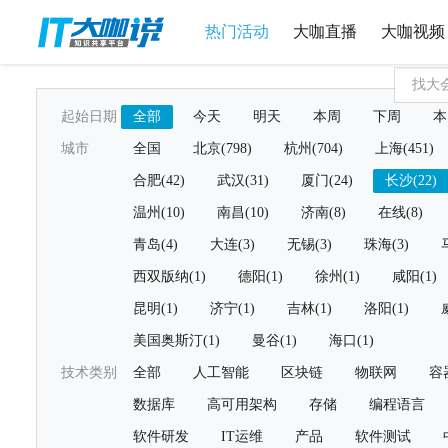
热门活动
大咖直播
大咖视频
起始日期
全部
今天
明天
本周
下周
本
城市
全国
北京(798)
杭州(704)
上海(451)
合肥(42)
武汉(31)
厦门(24)
长沙(22)
温州(10)
南昌(10)
济南(8)
在线(8)
青岛(4)
大连(3)
无锡(3)
珠海(3)
西双版纳(1)
德阳(1)
徐州(1)
咸阳(1)
昆明(1)
济宁(1)
吉林(1)
洛阳(1)
美国奥斯汀(1)
曼谷(1)
海口(1)
技术类别
全部
人工智能
区块链
物联网
容
数据库
高可用架构
存储
编程语言
软件研发
IT运维
产品
软件测试