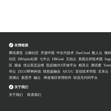
友情链接
腾讯课堂
云栖社区
开源中国
中生代技术
DaoCloud
数人云
饿
社区
DBAplus社群
七牛云
DBGeek
又拍云
美团点评技术团
Segm
区
掘金
优云双态运维
思必驰DUI开放平台
精灵云
测试窝
Test
华云
ZEGO即构科技
联想超融合
AICUG
宜信技术学院
京东云
浪潮云
新思齐
融云
禅道项目管理软件
轻流无代码平台
关于我们
关于我们
联系我们