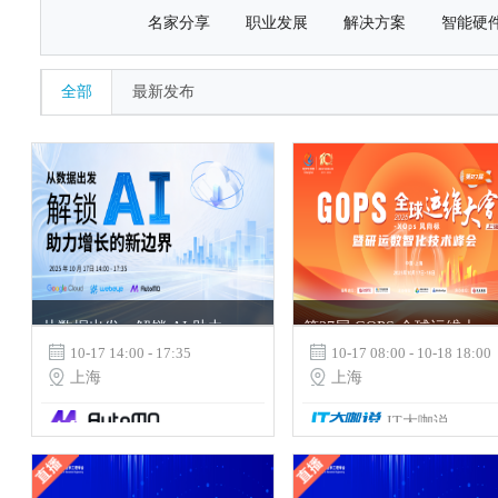
名家分享
职业发展
解决方案
智能硬
全部
最新发布
从数据出发，解锁 AI 助力增长的新边界
第27届 GOPS 全球运维大会暨研运数智化技术峰会 · 上海站

10-17 14:00 - 17:35

10-17 08:00 - 10-18 18:00

上海

上海
IT大咖说
AutoMQ