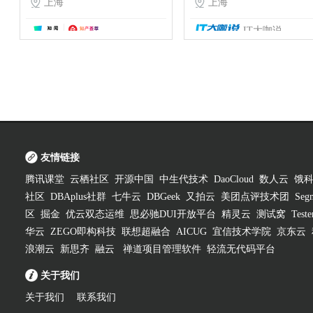

上海

上海
IT大咖说
知产荟萃
友情链接
腾讯课堂
云栖社区
开源中国
中生代技术
DaoCloud
数人云
饿
社区
DBAplus社群
七牛云
DBGeek
又拍云
美团点评技术团
Segm
区
掘金
优云双态运维
思必驰DUI开放平台
精灵云
测试窝
Test
华云
ZEGO即构科技
联想超融合
AICUG
宜信技术学院
京东云
浪潮云
新思齐
融云
禅道项目管理软件
轻流无代码平台
关于我们
关于我们
联系我们