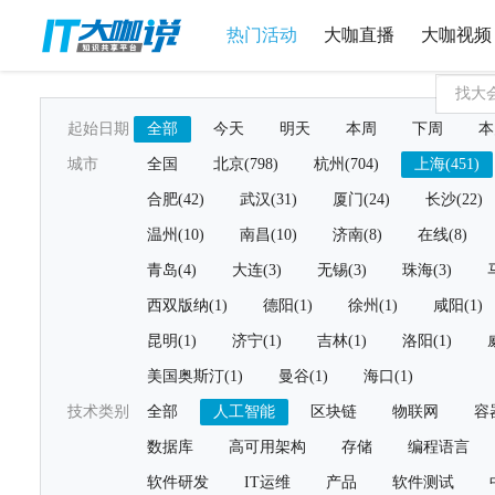
热门活动
大咖直播
大咖视频
起始日期
全部
今天
明天
本周
下周
本
城市
全国
北京(798)
杭州(704)
上海(451)
合肥(42)
武汉(31)
厦门(24)
长沙(22)
温州(10)
南昌(10)
济南(8)
在线(8)
青岛(4)
大连(3)
无锡(3)
珠海(3)
西双版纳(1)
德阳(1)
徐州(1)
咸阳(1)
昆明(1)
济宁(1)
吉林(1)
洛阳(1)
美国奥斯汀(1)
曼谷(1)
海口(1)
技术类别
全部
人工智能
区块链
物联网
容
数据库
高可用架构
存储
编程语言
软件研发
IT运维
产品
软件测试