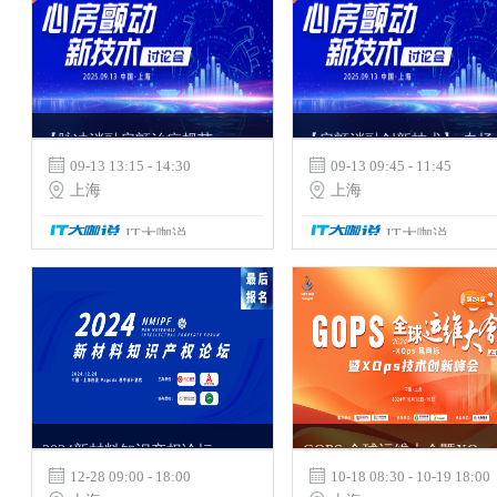
【脉冲消融房颤治疗规范化及高质量手术操作】 专场
【房颤消融创新技术】 专场

09-13 13:15 - 14:30

09-13 09:45 - 11:45

上海

上海
IT大咖说
IT大咖说
2024新材料知识产权论坛
GOPS 全球运维大会暨XOps 技术创新峰会

12-28 09:00 - 18:00

10-18 08:30 - 10-19 18:00