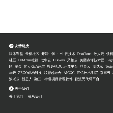
友情链接
腾讯课堂
云栖社区
开源中国
中生代技术
DaoCloud
数人云
饿
社区
DBAplus社群
七牛云
DBGeek
又拍云
美团点评技术团
Segm
区
掘金
优云双态运维
思必驰DUI开放平台
精灵云
测试窝
Test
华云
ZEGO即构科技
联想超融合
AICUG
宜信技术学院
京东云
浪潮云
新思齐
融云
禅道项目管理软件
轻流无代码平台
关于我们
关于我们
联系我们