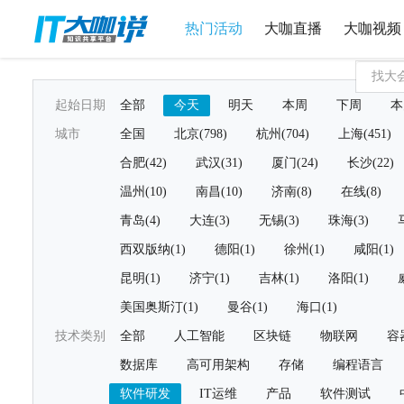
热门活动
大咖直播
大咖视频
起始日期
全部
今天
明天
本周
下周
本
城市
全国
北京(798)
杭州(704)
上海(451)
合肥(42)
武汉(31)
厦门(24)
长沙(22)
温州(10)
南昌(10)
济南(8)
在线(8)
青岛(4)
大连(3)
无锡(3)
珠海(3)
西双版纳(1)
德阳(1)
徐州(1)
咸阳(1)
昆明(1)
济宁(1)
吉林(1)
洛阳(1)
美国奥斯汀(1)
曼谷(1)
海口(1)
技术类别
全部
人工智能
区块链
物联网
容
数据库
高可用架构
存储
编程语言
软件研发
IT运维
产品
软件测试