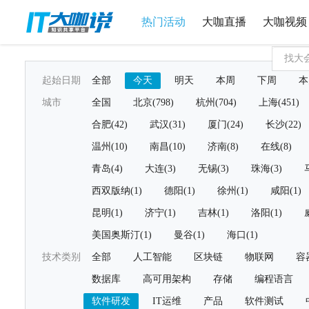
热门活动
大咖直播
大咖视频
起始日期
全部
今天
明天
本周
下周
本
城市
全国
北京(798)
杭州(704)
上海(451)
合肥(42)
武汉(31)
厦门(24)
长沙(22)
温州(10)
南昌(10)
济南(8)
在线(8)
青岛(4)
大连(3)
无锡(3)
珠海(3)
西双版纳(1)
德阳(1)
徐州(1)
咸阳(1)
昆明(1)
济宁(1)
吉林(1)
洛阳(1)
美国奥斯汀(1)
曼谷(1)
海口(1)
技术类别
全部
人工智能
区块链
物联网
容
数据库
高可用架构
存储
编程语言
软件研发
IT运维
产品
软件测试