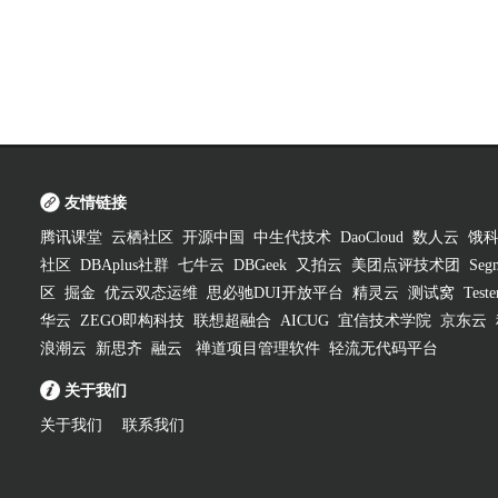
友情链接
腾讯课堂
云栖社区
开源中国
中生代技术
DaoCloud
数人云
饿
社区
DBAplus社群
七牛云
DBGeek
又拍云
美团点评技术团
Segm
区
掘金
优云双态运维
思必驰DUI开放平台
精灵云
测试窝
Test
华云
ZEGO即构科技
联想超融合
AICUG
宜信技术学院
京东云
浪潮云
新思齐
融云
禅道项目管理软件
轻流无代码平台
关于我们
关于我们
联系我们