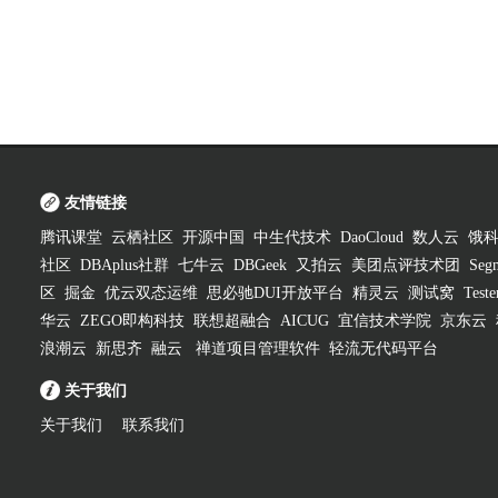
友情链接
腾讯课堂
云栖社区
开源中国
中生代技术
DaoCloud
数人云
饿
社区
DBAplus社群
七牛云
DBGeek
又拍云
美团点评技术团
Segm
区
掘金
优云双态运维
思必驰DUI开放平台
精灵云
测试窝
Test
华云
ZEGO即构科技
联想超融合
AICUG
宜信技术学院
京东云
浪潮云
新思齐
融云
禅道项目管理软件
轻流无代码平台
关于我们
关于我们
联系我们