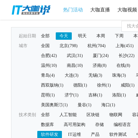
热门活动
大咖直播
大咖视频
起始日期
全部
今天
明天
本周
下周
本
城市
全国
北京(798)
杭州(704)
上海(451)
合肥(42)
武汉(31)
厦门(24)
长沙(22)
温州(10)
南昌(10)
济南(8)
在线(8)
青岛(4)
大连(3)
无锡(3)
珠海(3)
西双版纳(1)
德阳(1)
徐州(1)
咸阳(1)
昆明(1)
济宁(1)
吉林(1)
洛阳(1)
美国奥斯汀(1)
曼谷(1)
海口(1)
技术类别
全部
人工智能
区块链
物联网
容
数据库
高可用架构
存储
编程语言
软件研发
IT运维
产品
软件测试