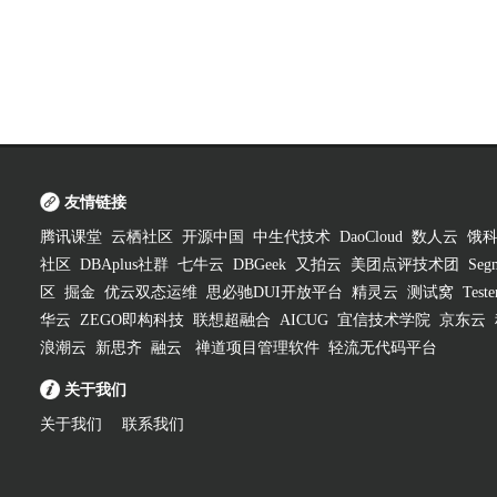
友情链接
腾讯课堂
云栖社区
开源中国
中生代技术
DaoCloud
数人云
饿
社区
DBAplus社群
七牛云
DBGeek
又拍云
美团点评技术团
Segm
区
掘金
优云双态运维
思必驰DUI开放平台
精灵云
测试窝
Test
华云
ZEGO即构科技
联想超融合
AICUG
宜信技术学院
京东云
浪潮云
新思齐
融云
禅道项目管理软件
轻流无代码平台
关于我们
关于我们
联系我们