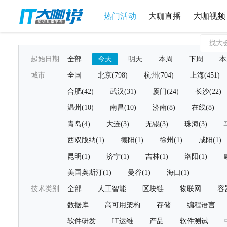
热门活动
大咖直播
大咖视频
起始日期
全部
今天
明天
本周
下周
本
城市
全国
北京(798)
杭州(704)
上海(451)
合肥(42)
武汉(31)
厦门(24)
长沙(22)
温州(10)
南昌(10)
济南(8)
在线(8)
青岛(4)
大连(3)
无锡(3)
珠海(3)
西双版纳(1)
德阳(1)
徐州(1)
咸阳(1)
昆明(1)
济宁(1)
吉林(1)
洛阳(1)
美国奥斯汀(1)
曼谷(1)
海口(1)
技术类别
全部
人工智能
区块链
物联网
容
数据库
高可用架构
存储
编程语言
软件研发
IT运维
产品
软件测试