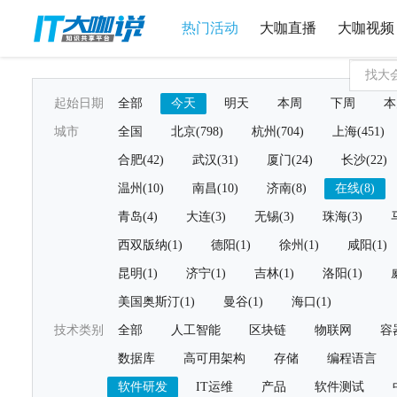
热门活动
大咖直播
大咖视频
起始日期
全部
今天
明天
本周
下周
本
城市
全国
北京(798)
杭州(704)
上海(451)
合肥(42)
武汉(31)
厦门(24)
长沙(22)
温州(10)
南昌(10)
济南(8)
在线(8)
青岛(4)
大连(3)
无锡(3)
珠海(3)
西双版纳(1)
德阳(1)
徐州(1)
咸阳(1)
昆明(1)
济宁(1)
吉林(1)
洛阳(1)
美国奥斯汀(1)
曼谷(1)
海口(1)
技术类别
全部
人工智能
区块链
物联网
容
数据库
高可用架构
存储
编程语言
软件研发
IT运维
产品
软件测试