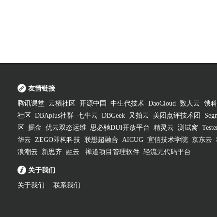
友情链接
腾讯课堂
云栖社区
开源中国
中生代技术
DaoCloud
数人云
饿
社区
DBAplus社群
七牛云
DBGeek
又拍云
美团点评技术团
Segm
区
掘金
优云双态运维
思必驰DUI开放平台
精灵云
测试窝
Test
华云
ZEGO即构科技
联想超融合
AICUG
宜信技术学院
京东云
浪潮云
新思齐
融云
禅道项目管理软件
轻流无代码平台
关于我们
关于我们
联系我们