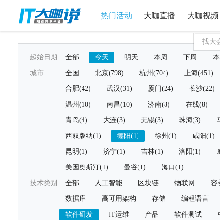
热门活动
大咖直播
大咖视频
起始日期
全部
今天
明天
本周
下周
本
城市
全国
北京(798)
杭州(704)
上海(451)
合肥(42)
武汉(31)
厦门(24)
长沙(22)
温州(10)
南昌(10)
济南(8)
在线(8)
青岛(4)
大连(3)
无锡(3)
珠海(3)
西双版纳(1)
德阳(1)
徐州(1)
咸阳(1)
昆明(1)
济宁(1)
吉林(1)
洛阳(1)
美国奥斯汀(1)
曼谷(1)
海口(1)
技术类别
全部
人工智能
区块链
物联网
容
数据库
高可用架构
存储
编程语言
软件研发
IT运维
产品
软件测试