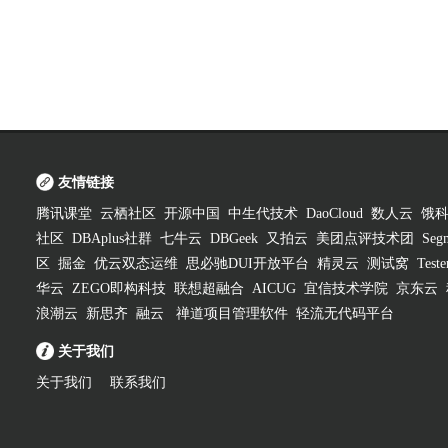
友情链接
腾讯课堂
云栖社区
开源中国
中生代技术
DaoCloud
数人云
饿
社区
DBAplus社群
七牛云
DBGeek
又拍云
美团点评技术团
Segm
区
掘金
优云双态运维
思必驰DUI开放平台
精灵云
测试窝
Test
华云
ZEGO即构科技
联想超融合
AICUG
宜信技术学院
京东云
浪潮云
新思齐
融云
禅道项目管理软件
轻流无代码平台
关于我们
关于我们
联系我们