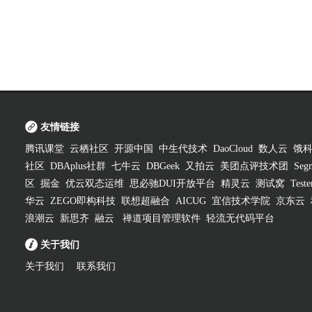
友情链接
腾讯课堂
云栖社区
开源中国
中生代技术
DaoCloud
数人云
饿
社区
DBAplus社群
七牛云
DBGeek
又拍云
美团点评技术团
Segm
区
掘金
优云双态运维
思必驰DUI开放平台
精灵云
测试窝
Test
华云
ZEGO即构科技
联想超融合
AICUG
宜信技术学院
京东云
浪潮云
新思齐
融云
禅道项目管理软件
轻流无代码平台
关于我们
关于我们
联系我们