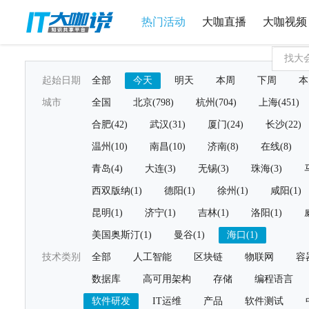
热门活动
大咖直播
大咖视频
起始日期
全部
今天
明天
本周
下周
本
城市
全国
北京(798)
杭州(704)
上海(451)
合肥(42)
武汉(31)
厦门(24)
长沙(22)
温州(10)
南昌(10)
济南(8)
在线(8)
青岛(4)
大连(3)
无锡(3)
珠海(3)
西双版纳(1)
德阳(1)
徐州(1)
咸阳(1)
昆明(1)
济宁(1)
吉林(1)
洛阳(1)
美国奥斯汀(1)
曼谷(1)
海口(1)
技术类别
全部
人工智能
区块链
物联网
容
数据库
高可用架构
存储
编程语言
软件研发
IT运维
产品
软件测试