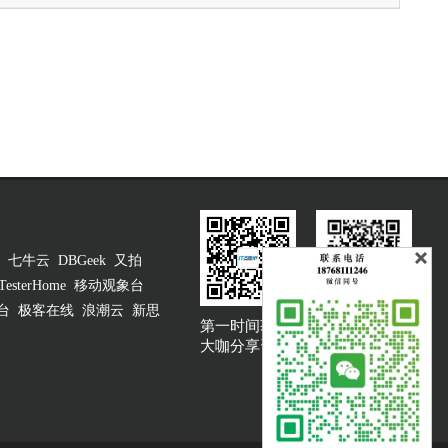
七牛云
DBGeek
又拍
TesterHome
移动观象台
台
极客在线
浪潮云
新思
第一时间获取
大咖说吐槽客服
大咖分享资讯