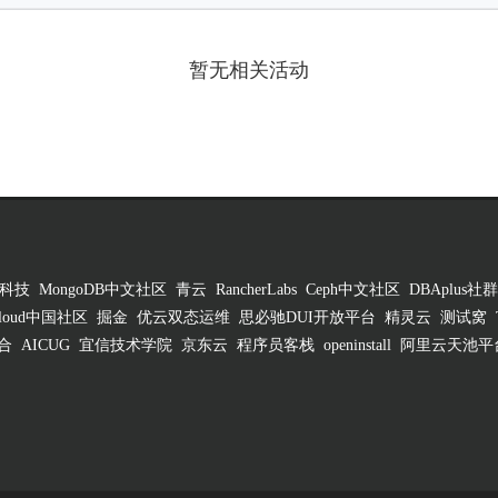
暂无相关活动
科技
MongoDB中文社区
青云
RancherLabs
Ceph中文社区
DBAplus社群
 Cloud中国社区
掘金
优云双态运维
思必驰DUI开放平台
精灵云
测试窝
合
AICUG
宜信技术学院
京东云
程序员客栈
openinstall
阿里云天池平