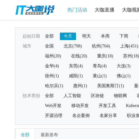
热门活动
大咖直播
大咖视
起始日期
全部
今天
明天
本周
下周
城市
全国
北京(798)
杭州(704)
上海(451)
福州(20)
在线(20)
重庆(18)
苏州(18
金华(4)
东莞(4)
青岛(4)
大连(3)
徐州(1)
咸阳(1)
黄山(1)
佛山(1)
哈尔滨(1)
惠州(1)
美国奥斯汀(1)
曼
技术类别
全部
人工智能
区块链
物联网
Web开发
移动开发
开发工具
Kubern
开源治理
名企案例
名家分享
职业
全部
最新发布