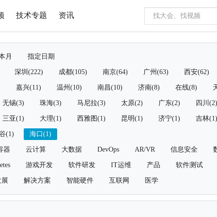
频
技术专题
资讯
本月
指定日期
深圳(222)
成都(105)
南京(64)
广州(63)
西安(62)
)
嘉兴(11)
温州(10)
南昌(10)
济南(8)
在线(8)
天
无锡(3)
珠海(3)
马尼拉(3)
太原(2)
广东(2)
四川(2
三亚(1)
大理(1)
西雅图(1)
昆明(1)
济宁(1)
吉林(1
谷(1)
海口(1)
容器
云计算
大数据
DevOps
AR/VR
信息安全
etes
游戏开发
软件研发
IT运维
产品
软件测试
发展
解决方案
智能硬件
互联网
医学