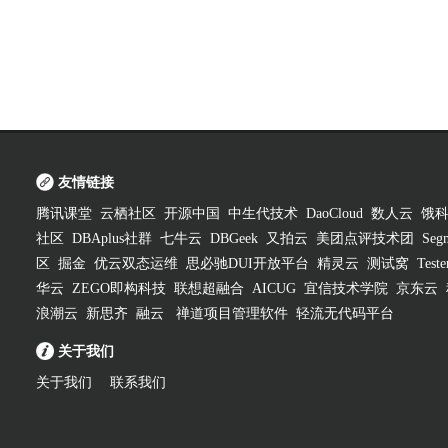
友情链接
腾讯课堂
云栖社区
开源中国
中生代技术
DaoCloud
数人云
饿
社区
DBAplus社群
七牛云
DBGeek
又拍云
美团点评技术团
Segm
区
掘金
优云双态运维
思必驰DUI开放平台
精灵云
测试窝
Test
华云
ZEGO即构科技
联想超融合
AICUG
宜信技术学院
京东云
浪潮云
新思齐
融云
禅道项目管理软件
轻流无代码平台
关于我们
关于我们
联系我们