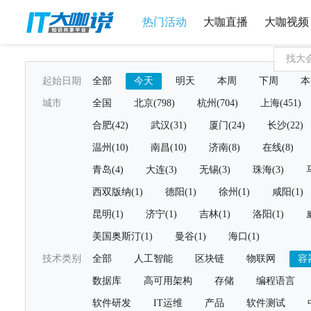
热门活动
大咖直播
大咖视频
起始日期
全部
今天
明天
本周
下周
本
城市
全国
北京(798)
杭州(704)
上海(451)
合肥(42)
武汉(31)
厦门(24)
长沙(22)
温州(10)
南昌(10)
济南(8)
在线(8)
青岛(4)
大连(3)
无锡(3)
珠海(3)
西双版纳(1)
德阳(1)
徐州(1)
咸阳(1)
昆明(1)
济宁(1)
吉林(1)
洛阳(1)
美国奥斯汀(1)
曼谷(1)
海口(1)
技术类别
全部
人工智能
区块链
物联网
容
数据库
高可用架构
存储
编程语言
软件研发
IT运维
产品
软件测试