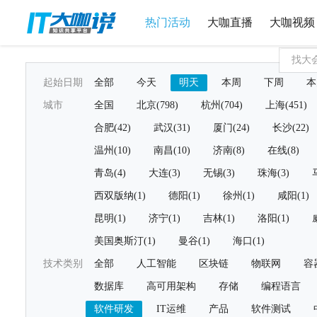
热门活动
大咖直播
大咖视频
起始日期
全部
今天
明天
本周
下周
本
城市
全国
北京(798)
杭州(704)
上海(451)
合肥(42)
武汉(31)
厦门(24)
长沙(22)
温州(10)
南昌(10)
济南(8)
在线(8)
青岛(4)
大连(3)
无锡(3)
珠海(3)
西双版纳(1)
德阳(1)
徐州(1)
咸阳(1)
昆明(1)
济宁(1)
吉林(1)
洛阳(1)
美国奥斯汀(1)
曼谷(1)
海口(1)
技术类别
全部
人工智能
区块链
物联网
容
数据库
高可用架构
存储
编程语言
软件研发
IT运维
产品
软件测试