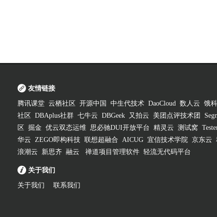
友情链接
腾讯课堂
云栖社区
开源中国
中生代技术
DaoCloud
数人云
饿
社区
DBAplus社群
七牛云
DBGeek
又拍云
美团点评技术团
Segm
区
掘金
优云双态运维
思必驰DUI开放平台
精灵云
测试窝
Test
华云
ZEGO即构科技
联想超融合
AICUG
宜信技术学院
京东云
浪潮云
新思齐
融云
禅道项目管理软件
轻流无代码平台
关于我们
关于我们
联系我们