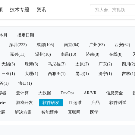
频
技术专题
资讯
本月
指定日期
深圳(222)
成都(105)
南京(64)
广州(63)
西安(62)
)
嘉兴(11)
温州(10)
南昌(10)
济南(8)
在线(8)
天
无锡(3)
珠海(3)
马尼拉(3)
太原(2)
广东(2)
四川(2
三亚(1)
大理(1)
西雅图(1)
昆明(1)
济宁(1)
吉林(1
谷(1)
海口(1)
容器
云计算
大数据
DevOps
AR/VR
信息安全
etes
游戏开发
软件研发
IT运维
产品
软件测试
发展
解决方案
智能硬件
互联网
医学