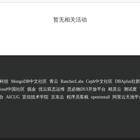
暂无相关活动
科技
MongoDB中文社区
青云
RancherLabs
Ceph中文社区
DBAplus社群
 Cloud中国社区
掘金
优云双态运维
思必驰DUI开放平台
精灵云
测试窝
合
AICUG
宜信技术学院
京东云
程序员客栈
openinstall
阿里云天池平