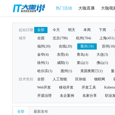
热门活动
大咖直播
大咖视
起始日期
全部
今天
明天
本周
下周
城市
全国
北京(798)
杭州(704)
上海(451)
福州(20)
在线(20)
重庆(18)
苏州(18
金华(4)
东莞(4)
青岛(4)
大连(3)
徐州(1)
咸阳(1)
黄山(1)
佛山(1)
哈尔滨(1)
惠州(1)
美国奥斯汀(1)
曼
技术类别
全部
人工智能
区块链
物联网
Web开发
移动开发
开发工具
Kubern
开源治理
名企案例
名家分享
职业
全部
最新发布