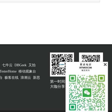
七牛云
DBGeek
又拍
TesterHome
移动观象台
台
极客在线
浪潮云
新思
第一时间获取
大咖说吐槽客服
大咖分享资讯