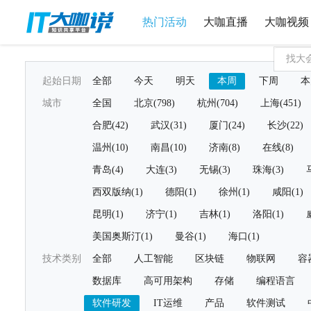
热门活动
大咖直播
大咖视频
起始日期
全部
今天
明天
本周
下周
本
城市
全国
北京(798)
杭州(704)
上海(451)
合肥(42)
武汉(31)
厦门(24)
长沙(22)
温州(10)
南昌(10)
济南(8)
在线(8)
青岛(4)
大连(3)
无锡(3)
珠海(3)
西双版纳(1)
德阳(1)
徐州(1)
咸阳(1)
昆明(1)
济宁(1)
吉林(1)
洛阳(1)
美国奥斯汀(1)
曼谷(1)
海口(1)
技术类别
全部
人工智能
区块链
物联网
容
数据库
高可用架构
存储
编程语言
软件研发
IT运维
产品
软件测试