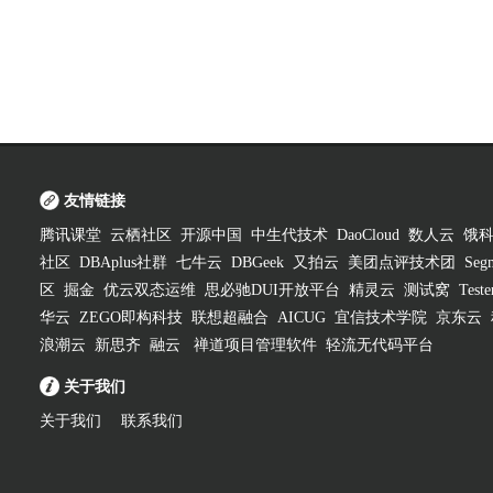
友情链接
腾讯课堂
云栖社区
开源中国
中生代技术
DaoCloud
数人云
饿
社区
DBAplus社群
七牛云
DBGeek
又拍云
美团点评技术团
Segm
区
掘金
优云双态运维
思必驰DUI开放平台
精灵云
测试窝
Test
华云
ZEGO即构科技
联想超融合
AICUG
宜信技术学院
京东云
浪潮云
新思齐
融云
禅道项目管理软件
轻流无代码平台
关于我们
关于我们
联系我们