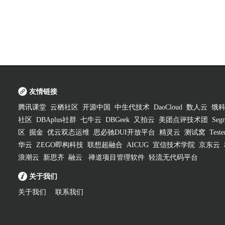
友情链接
腾讯课堂
云栖社区
开源中国
中生代技术
DaoCloud
数人云
饿
社区
DBAplus社群
七牛云
DBGeek
又拍云
美团点评技术团
Segm
区
掘金
优云双态运维
思必驰DUI开放平台
精灵云
测试窝
Test
华云
ZEGO即构科技
联想超融合
AICUG
宜信技术学院
京东云
浪潮云
新思齐
融云
禅道项目管理软件
轻流无代码平台
关于我们
关于我们
联系我们