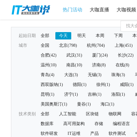
热门活动
大咖直播
大咖视频
起始日期
全部
今天
明天
本周
下周
本
城市
全国
北京(798)
杭州(704)
上海(451)
合肥(42)
武汉(31)
厦门(24)
长沙(22)
温州(10)
南昌(10)
济南(8)
在线(8)
青岛(4)
大连(3)
无锡(3)
珠海(3)
西双版纳(1)
德阳(1)
徐州(1)
咸阳(1)
昆明(1)
济宁(1)
吉林(1)
洛阳(1)
美国奥斯汀(1)
曼谷(1)
海口(1)
技术类别
全部
人工智能
区块链
物联网
容
数据库
高可用架构
存储
编程语言
软件研发
IT运维
产品
软件测试