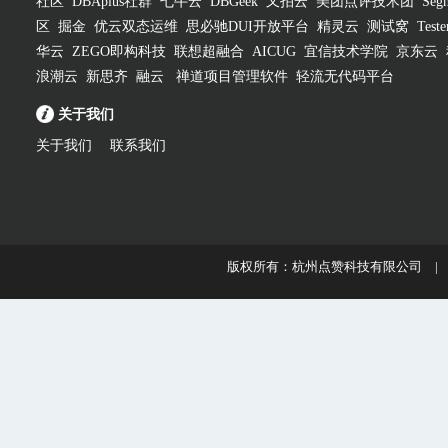
社区
DBAplus社群
七牛云
DBGeek
又拍云
美团点评技术团
Segm
区
掘金
优云双态运维
思必驰DUI开放平台
精灵云
测试窝
Test
华云
ZEGO即构科技
联想超融合
AICUG
宜信技术学院
京东云
浪潮云
新思齐
融云
禅道项目管理软件
轻流无代码平台
关于我们
关于我们
联系我们
版权所有：杭州点赞科技有限公司 