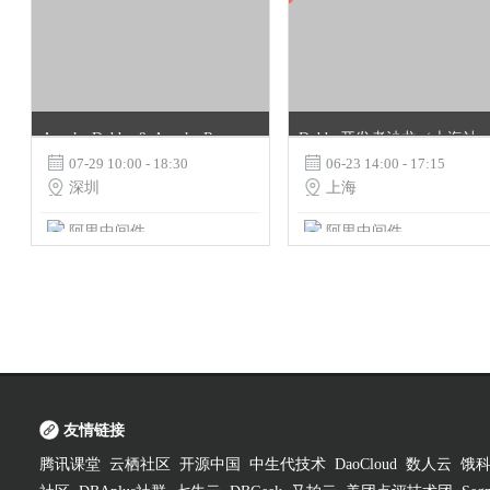
Apache Dubbo & Apache RocketMQ 开发者沙龙-Aliware Open
Dubbo开发者沙龙（上海站）- 2018 Ali

07-29 10:00 - 18:30

06-23 14:00 - 17:15

深圳

上海
阿里中间件
阿里中间件
友情链接
腾讯课堂
云栖社区
开源中国
中生代技术
DaoCloud
数人云
饿