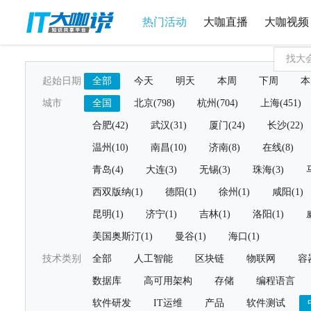
热门活动
大咖直播
大咖视频
起始日期
全部
今天
明天
本周
下周
本
城市
全国
北京(798)
杭州(704)
上海(451)
合肥(42)
武汉(31)
厦门(24)
长沙(22)
温州(10)
南昌(10)
济南(8)
在线(8)
青岛(4)
大连(3)
无锡(3)
珠海(3)
西双版纳(1)
德阳(1)
徐州(1)
咸阳(1)
昆明(1)
济宁(1)
吉林(1)
洛阳(1)
美国奥斯汀(1)
曼谷(1)
海口(1)
技术类别
全部
人工智能
区块链
物联网
容
数据库
高可用架构
存储
编程语言
软件研发
IT运维
产品
软件测试