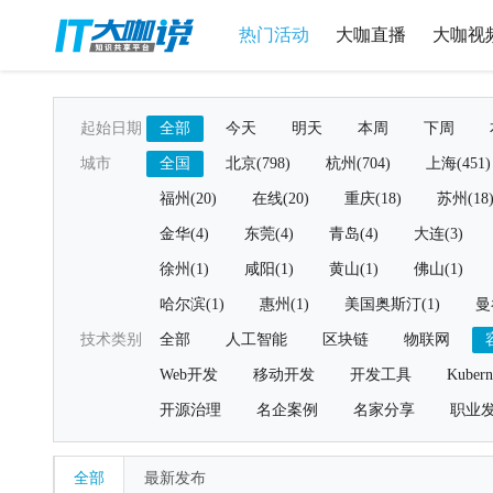
热门活动
大咖直播
大咖视
起始日期
全部
今天
明天
本周
下周
城市
全国
北京(798)
杭州(704)
上海(451)
福州(20)
在线(20)
重庆(18)
苏州(18
金华(4)
东莞(4)
青岛(4)
大连(3)
徐州(1)
咸阳(1)
黄山(1)
佛山(1)
哈尔滨(1)
惠州(1)
美国奥斯汀(1)
曼
技术类别
全部
人工智能
区块链
物联网
Web开发
移动开发
开发工具
Kubern
开源治理
名企案例
名家分享
职业
全部
最新发布