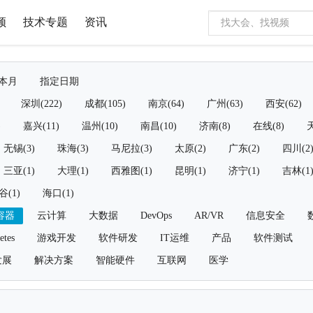
频
技术专题
资讯
本月
指定日期
深圳(222)
成都(105)
南京(64)
广州(63)
西安(62)
)
嘉兴(11)
温州(10)
南昌(10)
济南(8)
在线(8)
天
无锡(3)
珠海(3)
马尼拉(3)
太原(2)
广东(2)
四川(2
三亚(1)
大理(1)
西雅图(1)
昆明(1)
济宁(1)
吉林(1
谷(1)
海口(1)
容器
云计算
大数据
DevOps
AR/VR
信息安全
etes
游戏开发
软件研发
IT运维
产品
软件测试
发展
解决方案
智能硬件
互联网
医学