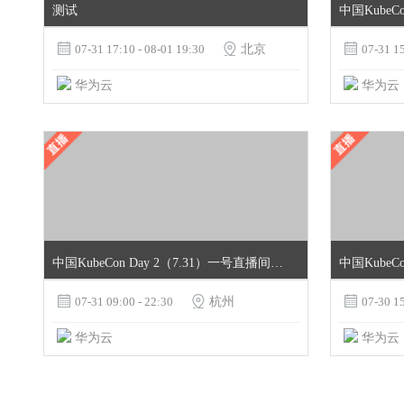
测试
中国KubeC

07-31 17:10 - 08-01 19:30

北京

07-31 15
华为云
华为云
中国KubeCon Day 2（7.31）一号直播间+MindSpore与云原生专场
中国KubeC

07-31 09:00 - 22:30

杭州

07-30 15
华为云
华为云