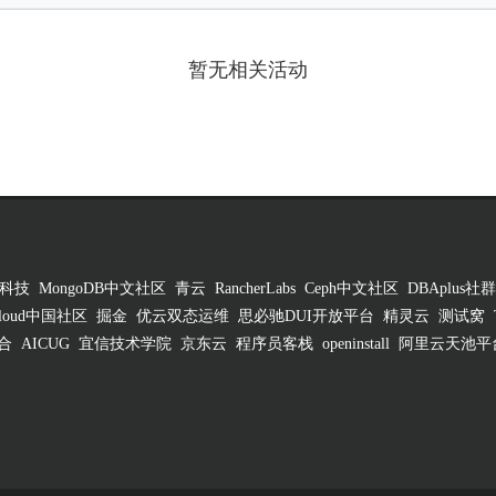
暂无相关活动
科技
MongoDB中文社区
青云
RancherLabs
Ceph中文社区
DBAplus社群
 Cloud中国社区
掘金
优云双态运维
思必驰DUI开放平台
精灵云
测试窝
合
AICUG
宜信技术学院
京东云
程序员客栈
openinstall
阿里云天池平