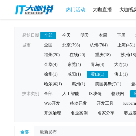
热门活动
大咖直播
大咖视
起始日期
全部
今天
明天
本周
下周
城市
全国
北京(798)
杭州(704)
上海(451)
福州(20)
在线(20)
重庆(18)
苏州(18
金华(4)
东莞(4)
青岛(4)
大连(3)
徐州(1)
咸阳(1)
黄山(1)
佛山(1)
哈尔滨(1)
惠州(1)
美国奥斯汀(1)
曼
技术类别
全部
人工智能
区块链
物联网
Web开发
移动开发
开发工具
Kubern
开源治理
名企案例
名家分享
职业
全部
最新发布