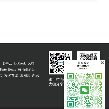
七牛云
DBGeek
又拍
TesterHome
移动观象台
台
极客在线
浪潮云
新思
第一时间获取
大咖说吐槽客服
大咖分享资讯