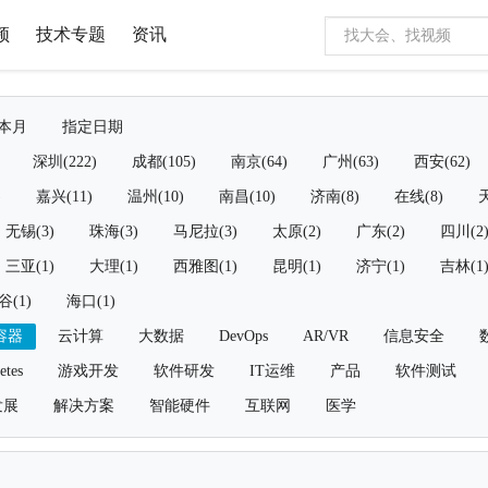
频
技术专题
资讯
本月
指定日期
深圳(222)
成都(105)
南京(64)
广州(63)
西安(62)
)
嘉兴(11)
温州(10)
南昌(10)
济南(8)
在线(8)
天
无锡(3)
珠海(3)
马尼拉(3)
太原(2)
广东(2)
四川(2
三亚(1)
大理(1)
西雅图(1)
昆明(1)
济宁(1)
吉林(1
谷(1)
海口(1)
容器
云计算
大数据
DevOps
AR/VR
信息安全
etes
游戏开发
软件研发
IT运维
产品
软件测试
发展
解决方案
智能硬件
互联网
医学