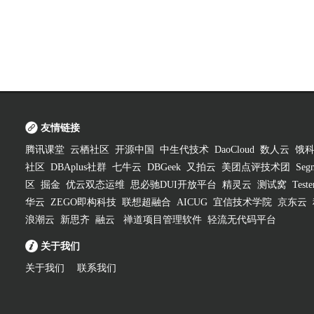
友情链接
腾讯课堂
云栖社区
开源中国
中生代技术
DaoCloud
数人云
饿
社区
DBAplus社群
七牛云
DBGeek
又拍云
美团点评技术团
Segm
区
掘金
优云双态运维
思必驰DUI开放平台
精灵云
测试窝
Test
华云
ZEGO即构科技
联想超融合
AICUG
宜信技术学院
京东云
浪潮云
新思齐
融云
禅道项目管理软件
轻流无代码平台
关于我们
关于我们
联系我们