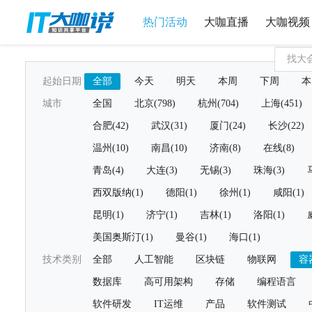
热门活动
大咖直播
大咖视频
起始日期
全部
今天
明天
本周
下周
本
城市
全国
北京(798)
杭州(704)
上海(451)
合肥(42)
武汉(31)
厦门(24)
长沙(22)
温州(10)
南昌(10)
济南(8)
在线(8)
青岛(4)
大连(3)
无锡(3)
珠海(3)
西双版纳(1)
德阳(1)
徐州(1)
咸阳(1)
昆明(1)
济宁(1)
吉林(1)
洛阳(1)
美国奥斯汀(1)
曼谷(1)
海口(1)
技术类别
全部
人工智能
区块链
物联网
容
数据库
高可用架构
存储
编程语言
软件研发
IT运维
产品
软件测试