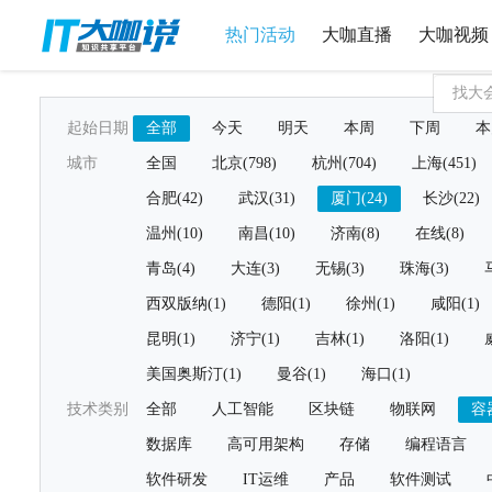
热门活动
大咖直播
大咖视频
起始日期
全部
今天
明天
本周
下周
本
城市
全国
北京(798)
杭州(704)
上海(451)
合肥(42)
武汉(31)
厦门(24)
长沙(22)
温州(10)
南昌(10)
济南(8)
在线(8)
青岛(4)
大连(3)
无锡(3)
珠海(3)
西双版纳(1)
德阳(1)
徐州(1)
咸阳(1)
昆明(1)
济宁(1)
吉林(1)
洛阳(1)
美国奥斯汀(1)
曼谷(1)
海口(1)
技术类别
全部
人工智能
区块链
物联网
容
数据库
高可用架构
存储
编程语言
软件研发
IT运维
产品
软件测试