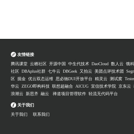
友情链接
腾讯课堂
云栖社区
开源中国
中生代技术
DaoCloud
数人云
饿
社区
DBAplus社群
七牛云
DBGeek
又拍云
美团点评技术团
Segm
区
掘金
优云双态运维
思必驰DUI开放平台
精灵云
测试窝
Test
华云
ZEGO即构科技
联想超融合
AICUG
宜信技术学院
京东云
浪潮云
新思齐
融云
禅道项目管理软件
轻流无代码平台
关于我们
关于我们
联系我们