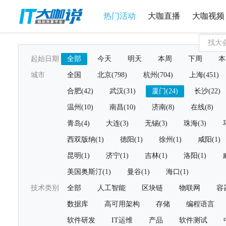
热门活动
大咖直播
大咖视频
起始日期
全部
今天
明天
本周
下周
本
城市
全国
北京(798)
杭州(704)
上海(451)
合肥(42)
武汉(31)
厦门(24)
长沙(22)
温州(10)
南昌(10)
济南(8)
在线(8)
青岛(4)
大连(3)
无锡(3)
珠海(3)
西双版纳(1)
德阳(1)
徐州(1)
咸阳(1)
昆明(1)
济宁(1)
吉林(1)
洛阳(1)
美国奥斯汀(1)
曼谷(1)
海口(1)
技术类别
全部
人工智能
区块链
物联网
容
数据库
高可用架构
存储
编程语言
软件研发
IT运维
产品
软件测试