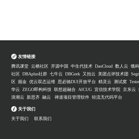
友情链接
腾讯课堂
云栖社区
开源中国
中生代技术
DaoCloud
数人云
饿
社区
DBAplus社群
七牛云
DBGeek
又拍云
美团点评技术团
Segm
区
掘金
优云双态运维
思必驰DUI开放平台
精灵云
测试窝
Test
华云
ZEGO即构科技
联想超融合
AICUG
宜信技术学院
京东云
浪潮云
新思齐
融云
禅道项目管理软件
轻流无代码平台
关于我们
关于我们
联系我们