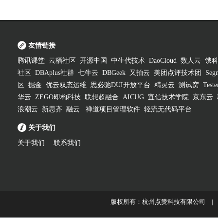
友情链接
腾讯课堂
云栖社区
开源中国
中生代技术
DaoCloud
数人云
饿
社区
DBAplus社群
七牛云
DBGeek
又拍云
美团点评技术团
Segm
区
掘金
优云双态运维
思必驰DUI开放平台
精灵云
测试窝
Test
华云
ZEGO即构科技
联想超融合
AICUG
宜信技术学院
京东云
浪潮云
新思齐
融云
禅道项目管理软件
轻流无代码平台
关于我们
关于我们
联系我们
版权所有：杭州点赞科技有限公司 