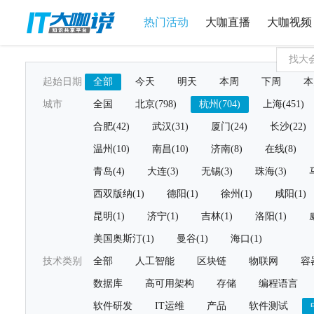
热门活动
大咖直播
大咖视频
起始日期
全部
今天
明天
本周
下周
本
城市
全国
北京(798)
杭州(704)
上海(451)
合肥(42)
武汉(31)
厦门(24)
长沙(22)
温州(10)
南昌(10)
济南(8)
在线(8)
青岛(4)
大连(3)
无锡(3)
珠海(3)
西双版纳(1)
德阳(1)
徐州(1)
咸阳(1)
昆明(1)
济宁(1)
吉林(1)
洛阳(1)
美国奥斯汀(1)
曼谷(1)
海口(1)
技术类别
全部
人工智能
区块链
物联网
容
数据库
高可用架构
存储
编程语言
软件研发
IT运维
产品
软件测试