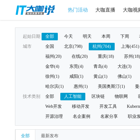
热门活动
大咖直播
大咖视
起始日期
全部
今天
明天
本周
下周
城市
全国
北京(798)
杭州(704)
上海(451)
福州(20)
在线(20)
重庆(18)
苏州(18
金华(4)
东莞(4)
青岛(4)
大连(3)
徐州(1)
咸阳(1)
黄山(1)
佛山(1)
哈尔滨(1)
惠州(1)
美国奥斯汀(1)
曼
技术类别
全部
人工智能
区块链
物联网
Web开发
移动开发
开发工具
Kubern
开源治理
名企案例
名家分享
职业
全部
最新发布