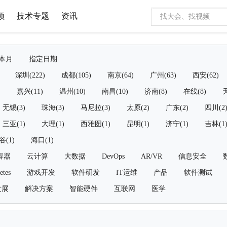
频
技术专题
资讯
本月
指定日期
深圳(222)
成都(105)
南京(64)
广州(63)
西安(62)
)
嘉兴(11)
温州(10)
南昌(10)
济南(8)
在线(8)
天
无锡(3)
珠海(3)
马尼拉(3)
太原(2)
广东(2)
四川(2
三亚(1)
大理(1)
西雅图(1)
昆明(1)
济宁(1)
吉林(1
谷(1)
海口(1)
容器
云计算
大数据
DevOps
AR/VR
信息安全
etes
游戏开发
软件研发
IT运维
产品
软件测试
发展
解决方案
智能硬件
互联网
医学