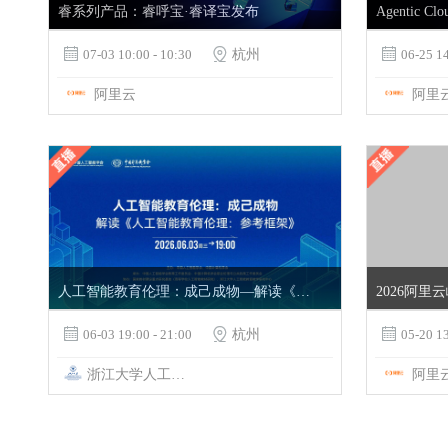
睿系列产品：睿呼宝·睿译宝发布
Agentic Cl

07-03 10:00 - 10:30

杭州

06-25 14
阿里云
阿里
人工智能教育伦理：成己成物—解读《人工智能教育伦理：参考框架》
2026阿

06-03 19:00 - 21:00

杭州

05-20 13
浙江大学人工智能教育教学研究中心
阿里