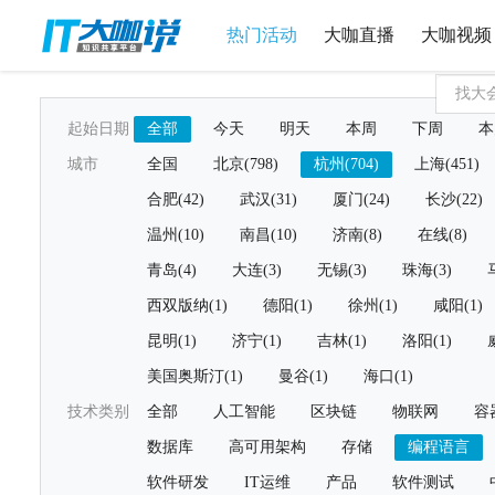
热门活动
大咖直播
大咖视频
起始日期
全部
今天
明天
本周
下周
本
城市
全国
北京(798)
杭州(704)
上海(451)
合肥(42)
武汉(31)
厦门(24)
长沙(22)
温州(10)
南昌(10)
济南(8)
在线(8)
青岛(4)
大连(3)
无锡(3)
珠海(3)
西双版纳(1)
德阳(1)
徐州(1)
咸阳(1)
昆明(1)
济宁(1)
吉林(1)
洛阳(1)
美国奥斯汀(1)
曼谷(1)
海口(1)
技术类别
全部
人工智能
区块链
物联网
容
数据库
高可用架构
存储
编程语言
软件研发
IT运维
产品
软件测试