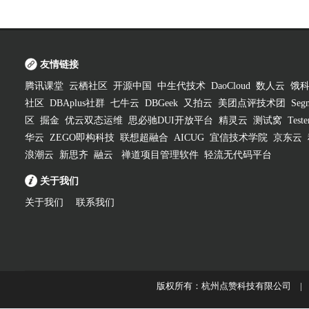
友情链接
腾讯课堂
云栖社区
开源中国
中生代技术
DaoCloud
数人云
饿
社区
DBAplus社群
七牛云
DBGeek
又拍云
美团点评技术团
Segm
区
掘金
优云双态运维
思必驰DUI开放平台
精灵云
测试窝
Test
华云
ZEGO即构科技
联想超融合
AICUG
宜信技术学院
京东云
浪潮云
新思齐
融云
禅道项目管理软件
轻流无代码平台
关于我们
关于我们
联系我们
版权所有：杭州点赞科技有限公司 