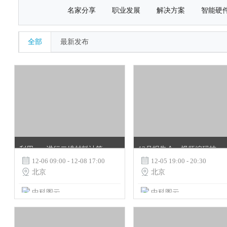
名家分享
职业发展
解决方案
智能硬
全部
最新发布
利用vasp进行二维材料计算培训
12月报告会：视频编码技术和标准的现状及发展趋势

12-06 09:00 - 12-08 17:00

12-05 19:00 - 20:30

北京

北京
中科图云
中科图云