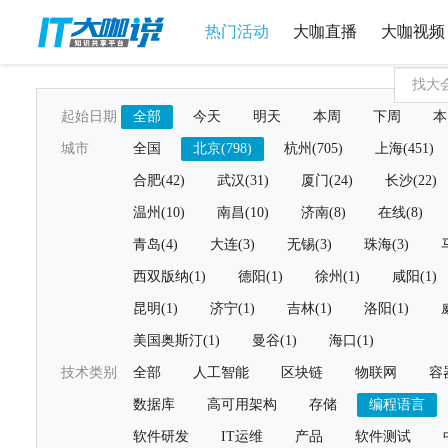
热门活动
大咖直播
大咖视频
起始日期
全部
今天
明天
本周
下周
本
城市
全国
北京(798)
杭州(705)
上海(451)
合肥(42)
武汉(31)
厦门(24)
长沙(22)
温州(10)
南昌(10)
济南(8)
在线(8)
青岛(4)
大连(3)
无锡(3)
珠海(3)
西双版纳(1)
德阳(1)
徐州(1)
咸阳(1)
昆明(1)
济宁(1)
吉林(1)
洛阳(1)
美国奥斯汀(1)
曼谷(1)
海口(1)
技术类别
全部
人工智能
区块链
物联网
容
数据库
高可用架构
存储
编程语言
软件研发
IT运维
产品
软件测试