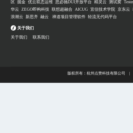
区
掘金
优云双态运维
思必驰DUI开放平台
精灵云
测试窝
Test
华云
ZEGO即构科技
联想超融合
AICUG
宜信技术学院
京东云
浪潮云
新思齐
融云
禅道项目管理软件
轻流无代码平台
关于我们
关于我们
联系我们
版权所有：杭州点赞科技有限公司 