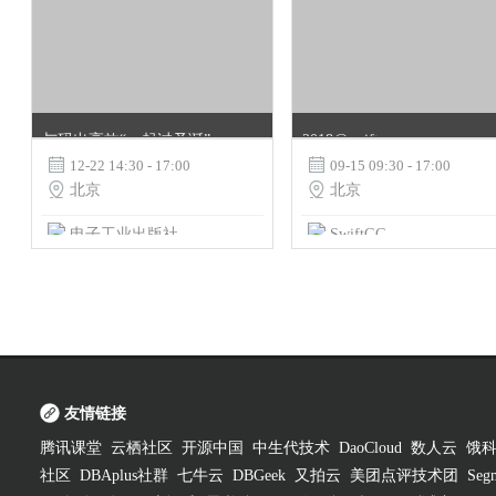
与码出高效“一起过圣诞”
2018@swift

12-22 14:30 - 17:00

09-15 09:30 - 17:00

北京

北京
电子工业出版社
SwiftGG
友情链接
腾讯课堂
云栖社区
开源中国
中生代技术
DaoCloud
数人云
饿
社区
DBAplus社群
七牛云
DBGeek
又拍云
美团点评技术团
Segm