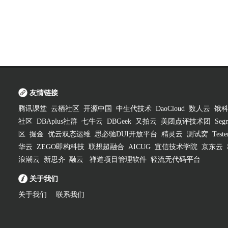
友情链接
腾讯课堂
云栖社区
开源中国
中生代技术
DaoCloud
数人云
饿
社区
DBAplus社群
七牛云
DBGeek
又拍云
美团点评技术团
Segm
区
掘金
优云双态运维
思必驰DUI开放平台
精灵云
测试窝
Test
华云
ZEGO即构科技
联想超融合
AICUG
宜信技术学院
京东云
浪潮云
新思齐
融云
禅道项目管理软件
轻流无代码平台
关于我们
关于我们
联系我们