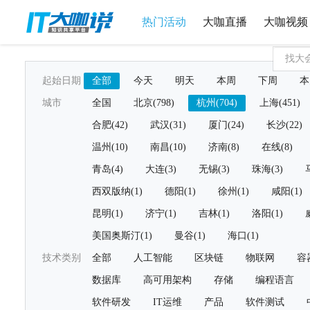
热门活动
大咖直播
大咖视频
起始日期
全部
今天
明天
本周
下周
本
城市
全国
北京(798)
杭州(704)
上海(451)
合肥(42)
武汉(31)
厦门(24)
长沙(22)
温州(10)
南昌(10)
济南(8)
在线(8)
青岛(4)
大连(3)
无锡(3)
珠海(3)
西双版纳(1)
德阳(1)
徐州(1)
咸阳(1)
昆明(1)
济宁(1)
吉林(1)
洛阳(1)
美国奥斯汀(1)
曼谷(1)
海口(1)
技术类别
全部
人工智能
区块链
物联网
容
数据库
高可用架构
存储
编程语言
软件研发
IT运维
产品
软件测试