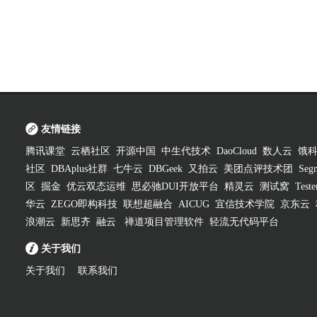
友情链接
腾讯课堂
云栖社区
开源中国
中生代技术
DaoCloud
数人云
饿
社区
DBAplus社群
七牛云
DBGeek
又拍云
美团点评技术团
Segm
区
掘金
优云双态运维
思必驰DUI开放平台
精灵云
测试窝
Test
华云
ZEGO即构科技
联想超融合
AICUG
宜信技术学院
京东云
浪潮云
新思齐
融云
禅道项目管理软件
轻流无代码平台
关于我们
关于我们
联系我们