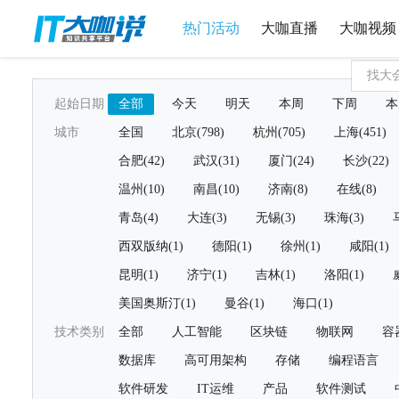
热门活动
大咖直播
大咖视频
起始日期
全部
今天
明天
本周
下周
本
城市
全国
北京(798)
杭州(705)
上海(451)
合肥(42)
武汉(31)
厦门(24)
长沙(22)
温州(10)
南昌(10)
济南(8)
在线(8)
青岛(4)
大连(3)
无锡(3)
珠海(3)
西双版纳(1)
德阳(1)
徐州(1)
咸阳(1)
昆明(1)
济宁(1)
吉林(1)
洛阳(1)
美国奥斯汀(1)
曼谷(1)
海口(1)
技术类别
全部
人工智能
区块链
物联网
容
数据库
高可用架构
存储
编程语言
软件研发
IT运维
产品
软件测试