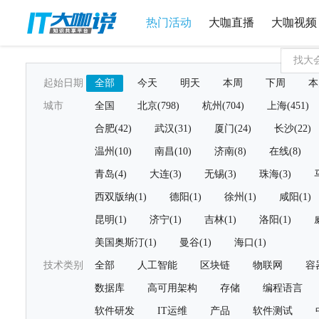
热门活动
大咖直播
大咖视频
起始日期
全部
今天
明天
本周
下周
本
城市
全国
北京(798)
杭州(704)
上海(451)
合肥(42)
武汉(31)
厦门(24)
长沙(22)
温州(10)
南昌(10)
济南(8)
在线(8)
青岛(4)
大连(3)
无锡(3)
珠海(3)
西双版纳(1)
德阳(1)
徐州(1)
咸阳(1)
昆明(1)
济宁(1)
吉林(1)
洛阳(1)
美国奥斯汀(1)
曼谷(1)
海口(1)
技术类别
全部
人工智能
区块链
物联网
容
数据库
高可用架构
存储
编程语言
软件研发
IT运维
产品
软件测试