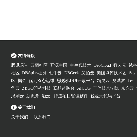
友情链接
腾讯课堂
云栖社区
开源中国
中生代技术
DaoCloud
数人云
饿
社区
DBAplus社群
七牛云
DBGeek
又拍云
美团点评技术团
Segm
区
掘金
优云双态运维
思必驰DUI开放平台
精灵云
测试窝
Test
华云
ZEGO即构科技
联想超融合
AICUG
宜信技术学院
京东云
浪潮云
新思齐
融云
禅道项目管理软件
轻流无代码平台
关于我们
关于我们
联系我们