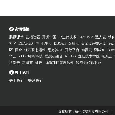
友情链接
腾讯课堂
云栖社区
开源中国
中生代技术
DaoCloud
数人云
饿
社区
DBAplus社群
七牛云
DBGeek
又拍云
美团点评技术团
Segm
区
掘金
优云双态运维
思必驰DUI开放平台
精灵云
测试窝
Test
华云
ZEGO即构科技
联想超融合
AICUG
宜信技术学院
京东云
浪潮云
新思齐
融云
禅道项目管理软件
轻流无代码平台
关于我们
关于我们
联系我们
版权所有：杭州点赞科技有限公司 