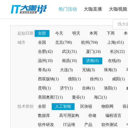
热门活动
大咖直播
大咖视频
起始日期
全部
今天
明天
本周
下周
本
城市
全国
北京(798)
杭州(704)
上海(451)
合肥(42)
武汉(31)
厦门(24)
长沙(22)
温州(10)
南昌(10)
济南(8)
在线(8)
青岛(4)
大连(3)
无锡(3)
珠海(3)
西双版纳(1)
德阳(1)
徐州(1)
咸阳(1)
昆明(1)
济宁(1)
吉林(1)
洛阳(1)
美国奥斯汀(1)
曼谷(1)
海口(1)
技术类别
全部
人工智能
区块链
物联网
容
数据库
高可用架构
存储
编程语言
软件研发
IT运维
产品
软件测试