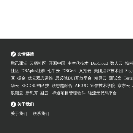
友情链接
腾讯课堂
云栖社区
开源中国
中生代技术
DaoCloud
数人云
饿
社区
DBAplus社群
七牛云
DBGeek
又拍云
美团点评技术团
Segm
区
掘金
优云双态运维
思必驰DUI开放平台
精灵云
测试窝
Test
华云
ZEGO即构科技
联想超融合
AICUG
宜信技术学院
京东云
浪潮云
新思齐
融云
禅道项目管理软件
轻流无代码平台
关于我们
关于我们
联系我们