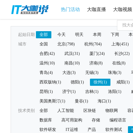
热门活动
大咖直播
大咖视频
起始日期
全部
今天
明天
本周
下周
本
城市
全国
北京(798)
杭州(704)
上海(451)
合肥(42)
武汉(31)
厦门(24)
长沙(22)
温州(10)
南昌(10)
济南(8)
在线(8)
青岛(4)
大连(3)
无锡(3)
珠海(3)
西双版纳(1)
德阳(1)
徐州(1)
咸阳(1)
昆明(1)
济宁(1)
吉林(1)
洛阳(1)
美国奥斯汀(1)
曼谷(1)
海口(1)
技术类别
全部
人工智能
区块链
物联网
容
数据库
高可用架构
存储
编程语言
软件研发
IT运维
产品
软件测试