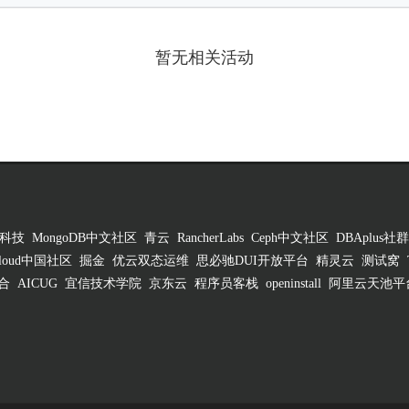
暂无相关活动
科技
MongoDB中文社区
青云
RancherLabs
Ceph中文社区
DBAplus社群
 Cloud中国社区
掘金
优云双态运维
思必驰DUI开放平台
精灵云
测试窝
合
AICUG
宜信技术学院
京东云
程序员客栈
openinstall
阿里云天池平