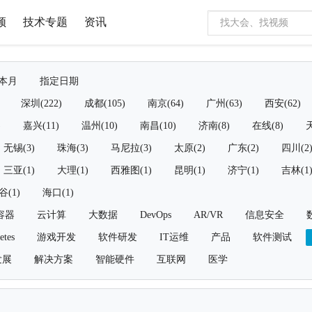
频
技术专题
资讯
本月
指定日期
深圳(222)
成都(105)
南京(64)
广州(63)
西安(62)
)
嘉兴(11)
温州(10)
南昌(10)
济南(8)
在线(8)
天
无锡(3)
珠海(3)
马尼拉(3)
太原(2)
广东(2)
四川(2
三亚(1)
大理(1)
西雅图(1)
昆明(1)
济宁(1)
吉林(1
谷(1)
海口(1)
容器
云计算
大数据
DevOps
AR/VR
信息安全
etes
游戏开发
软件研发
IT运维
产品
软件测试
发展
解决方案
智能硬件
互联网
医学