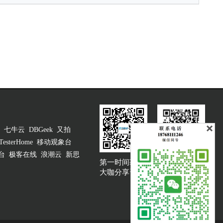
七牛云
DBGeek
又拍
TesterHome
移动观象台
台
极客在线
浪潮云
新思
第一时间获取
大咖说吐槽客服
大咖分享资讯