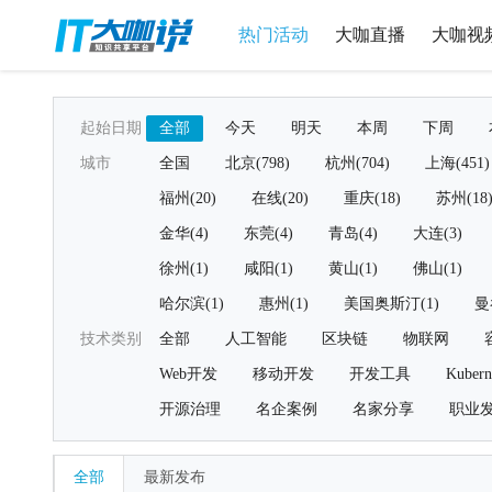
热门活动
大咖直播
大咖视
起始日期
全部
今天
明天
本周
下周
城市
全国
北京(798)
杭州(704)
上海(451)
福州(20)
在线(20)
重庆(18)
苏州(18
金华(4)
东莞(4)
青岛(4)
大连(3)
徐州(1)
咸阳(1)
黄山(1)
佛山(1)
哈尔滨(1)
惠州(1)
美国奥斯汀(1)
曼
技术类别
全部
人工智能
区块链
物联网
Web开发
移动开发
开发工具
Kubern
开源治理
名企案例
名家分享
职业
全部
最新发布