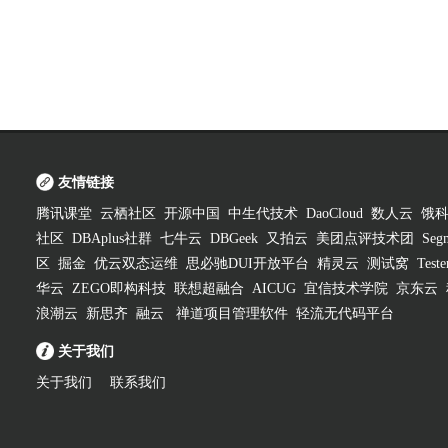
友情链接
腾讯课堂
云栖社区
开源中国
中生代技术
DaoCloud
数人云
饿
社区
DBAplus社群
七牛云
DBGeek
又拍云
美团点评技术团
Segm
区
掘金
优云双态运维
思必驰DUI开放平台
精灵云
测试窝
Test
华云
ZEGO即构科技
联想超融合
AICUG
宜信技术学院
京东云
浪潮云
新思齐
融云
禅道项目管理软件
轻流无代码平台
关于我们
关于我们
联系我们