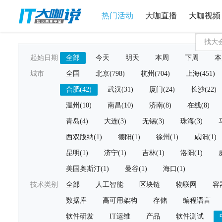
热门活动
大咖直播
大咖视频
起始日期
全部
今天
明天
本周
下周
本
城市
全国
北京(798)
杭州(704)
上海(451)
合肥(42)
武汉(31)
厦门(24)
长沙(22)
温州(10)
南昌(10)
济南(8)
在线(8)
青岛(4)
大连(3)
无锡(3)
珠海(3)
西双版纳(1)
德阳(1)
徐州(1)
咸阳(1)
昆明(1)
济宁(1)
吉林(1)
洛阳(1)
美国奥斯汀(1)
曼谷(1)
海口(1)
技术类别
全部
人工智能
区块链
物联网
容
数据库
高可用架构
存储
编程语言
软件研发
IT运维
产品
软件测试