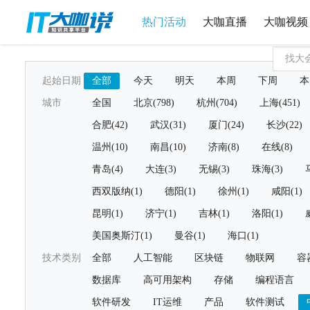
热门活动
大咖直播
大咖视频
起始日期
全部
今天
明天
本周
下周
本
城市
全国
北京(798)
杭州(704)
上海(451)
合肥(42)
武汉(31)
厦门(24)
长沙(22)
温州(10)
南昌(10)
济南(8)
在线(8)
青岛(4)
大连(3)
无锡(3)
珠海(3)
西双版纳(1)
德阳(1)
徐州(1)
咸阳(1)
昆明(1)
济宁(1)
吉林(1)
洛阳(1)
美国奥斯汀(1)
曼谷(1)
海口(1)
技术类别
全部
人工智能
区块链
物联网
容
数据库
高可用架构
存储
编程语言
软件研发
IT运维
产品
软件测试