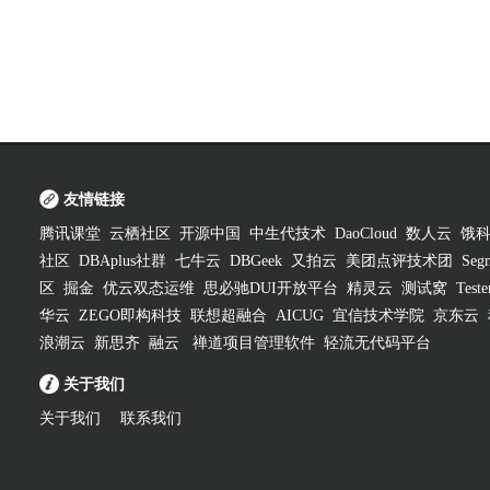
友情链接
腾讯课堂
云栖社区
开源中国
中生代技术
DaoCloud
数人云
饿
社区
DBAplus社群
七牛云
DBGeek
又拍云
美团点评技术团
Segm
区
掘金
优云双态运维
思必驰DUI开放平台
精灵云
测试窝
Test
华云
ZEGO即构科技
联想超融合
AICUG
宜信技术学院
京东云
浪潮云
新思齐
融云
禅道项目管理软件
轻流无代码平台
关于我们
关于我们
联系我们