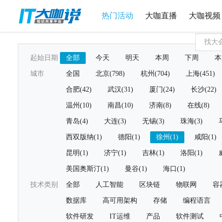
热门活动
大咖直播
大咖视频
起始日期
全部
今天
明天
本周
下周
本
城市
全国
北京(798)
杭州(704)
上海(451)
合肥(42)
武汉(31)
厦门(24)
长沙(22)
温州(10)
南昌(10)
济南(8)
在线(8)
青岛(4)
大连(3)
无锡(3)
珠海(3)
西双版纳(1)
德阳(1)
徐州(1)
咸阳(1)
昆明(1)
济宁(1)
吉林(1)
洛阳(1)
美国奥斯汀(1)
曼谷(1)
海口(1)
技术类别
全部
人工智能
区块链
物联网
容
数据库
高可用架构
存储
编程语言
软件研发
IT运维
产品
软件测试