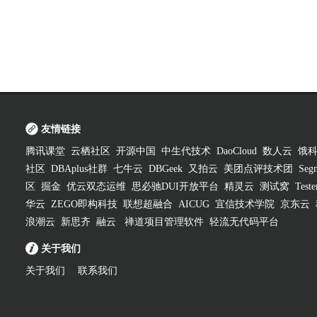
友情链接
腾讯课堂
云栖社区
开源中国
中生代技术
DaoCloud
数人云
饿
社区
DBAplus社群
七牛云
DBGeek
又拍云
美团点评技术团
Segm
区
掘金
优云双态运维
思必驰DUI开放平台
精灵云
测试窝
Test
华云
ZEGO即构科技
联想超融合
AICUG
宜信技术学院
京东云
浪潮云
新思齐
融云
禅道项目管理软件
轻流无代码平台
关于我们
关于我们
联系我们