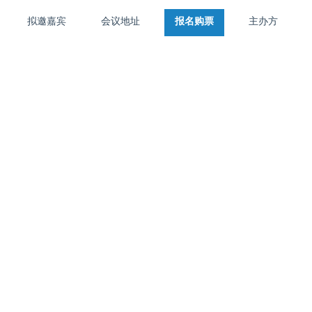
拟邀嘉宾
会议地址
报名购票
主办方
首页
大会介绍
拟邀嘉宾
活动地址
报名购票
主办方